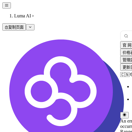
Luma AI
复制页面
官 网
价格
管理
更新
🇨
An er
occur
Range