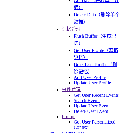
Get Data（获取单个数
据）
Delete Data（删除单个
数据）
记忆管理
Flush Buffer（生成记
忆）
Get User Profile（获取
记忆）
Delet User Profile（删
除记忆）
Add User Profile
Update User Profile
事件管理
Get User Recent Events
Search Events
Update User Event
Delete User Event
Prompt
Get User Personalized
Context