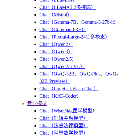
Chat（LLaMA3.2多模态）
Chat（Mistral）
Chat（Gemma-7B、Gemma-3-27b-it）
Chat（Command R+）
Chat（Pixtral-Large-2411多模态）
Chat（Qwen2）
Chat（Qwen3）
Chat（Qwen2.5）
Chat（Qwen2.5-VL）
Chat（QwQ-32B、QwQ-Plus、QwQ-
32B-Preview）
Chat（LongCat-Flash-Chat）
Chat（KAT-Coder）
专业模型
Chat（WiseDiag医学模型）
Chat（轩辕金融模型）
Chat（法睿法律模型）
Chat（阿里数学模型）