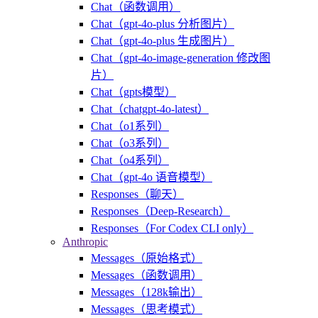
Chat（函数调用）
Chat（gpt-4o-plus 分析图片）
Chat（gpt-4o-plus 生成图片）
Chat（gpt-4o-image-generation 修改图
片）
Chat（gpts模型）
Chat（chatgpt-4o-latest）
Chat（o1系列）
Chat（o3系列）
Chat（o4系列）
Chat（gpt-4o 语音模型）
Responses（聊天）
Responses（Deep-Research）
Responses（For Codex CLI only）
Anthropic
Messages（原始格式）
Messages（函数调用）
Messages（128k输出）
Messages（思考模式）