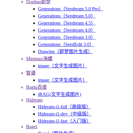
Doubao即梦
Generations（Seedream 5.0 Pro）
Generations（Seedream 5.0）
Generations（Seedream 4.5）
Generations（Seedream 4.0）
Generations（Seedream 3.0）
Generations（SeedEdit 3.0）
Drawing（即梦图片生成）
Minimax海螺
image（文字生成图片）
智谱
image（文字生成图片）
Baidu百度
iRAG(文字生成图片)
Hidream
Hidream-i1-full（高级版）
Hidream-i1-dev（中级版）
Hidream-i1-fast（入门版）
Bagel