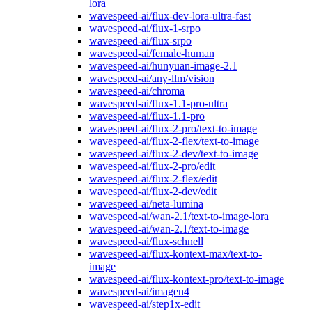
lora
wavespeed-ai/flux-dev-lora-ultra-fast
wavespeed-ai/flux-1-srpo
wavespeed-ai/flux-srpo
wavespeed-ai/female-human
wavespeed-ai/hunyuan-image-2.1
wavespeed-ai/any-llm/vision
wavespeed-ai/chroma
wavespeed-ai/flux-1.1-pro-ultra
wavespeed-ai/flux-1.1-pro
wavespeed-ai/flux-2-pro/text-to-image
wavespeed-ai/flux-2-flex/text-to-image
wavespeed-ai/flux-2-dev/text-to-image
wavespeed-ai/flux-2-pro/edit
wavespeed-ai/flux-2-flex/edit
wavespeed-ai/flux-2-dev/edit
wavespeed-ai/neta-lumina
wavespeed-ai/wan-2.1/text-to-image-lora
wavespeed-ai/wan-2.1/text-to-image
wavespeed-ai/flux-schnell
wavespeed-ai/flux-kontext-max/text-to-
image
wavespeed-ai/flux-kontext-pro/text-to-image
wavespeed-ai/imagen4
wavespeed-ai/step1x-edit