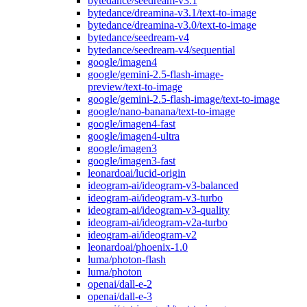
bytedance/seedream-v3.1
bytedance/dreamina-v3.1/text-to-image
bytedance/dreamina-v3.0/text-to-image
bytedance/seedream-v4
bytedance/seedream-v4/sequential
google/imagen4
google/gemini-2.5-flash-image-
preview/text-to-image
google/gemini-2.5-flash-image/text-to-image
google/nano-banana/text-to-image
google/imagen4-fast
google/imagen4-ultra
google/imagen3
google/imagen3-fast
leonardoai/lucid-origin
ideogram-ai/ideogram-v3-balanced
ideogram-ai/ideogram-v3-turbo
ideogram-ai/ideogram-v3-quality
ideogram-ai/ideogram-v2a-turbo
ideogram-ai/ideogram-v2
leonardoai/phoenix-1.0
luma/photon-flash
luma/photon
openai/dall-e-2
openai/dall-e-3