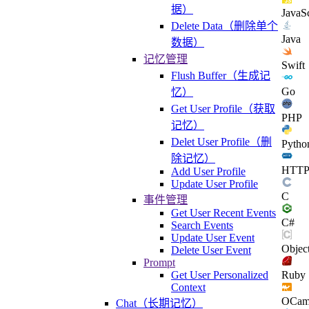
据）
JavaSc
Delete Data（删除单个
Java
数据）
记忆管理
Swift
Flush Buffer（生成记
Go
忆）
Get User Profile（获取
PHP
记忆）
Delet User Profile（删
Pytho
除记忆）
HTT
Add User Profile
Update User Profile
C
事件管理
Get User Recent Events
C#
Search Events
Update User Event
Objec
Delete User Event
Prompt
Get User Personalized
Ruby
Context
OCam
Chat（长期记忆）