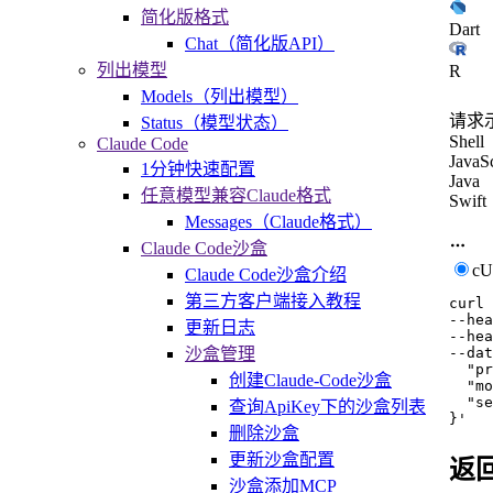
简化版格式
Dart
Chat（简化版API）
列出模型
R
Models（列出模型）
请求
Status（模型状态）
Shell
Claude Code
JavaSc
1分钟快速配置
Java
任意模型兼容Claude格式
Swift
Messages（Claude格式）
Claude Code沙盒
c
Claude Code沙盒介绍
第三方客户端接入教程
curl
--hea
更新日志
--hea
--dat
沙盒管理
  "pr
创建Claude-Code沙盒
  "mo
  "se
查询ApiKey下的沙盒列表
}'
删除沙盒
更新沙盒配置
返
沙盒添加MCP