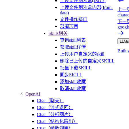
上传文件到沙盒(JSON)
上传文件到沙盒内部(from-
上一
data)
charac
文件操作接口
下一
部署项目
google
Skills相关
查询skill列表
LLMs.
获取skill详情
Built 
上传用户自定义的skill
删除已上传的自定义SKILL
批量下载SKILL
同步SKILL
添加skill收藏
取消skill收藏
OpenAI
Chat（聊天）
Chat（流式返回）
Chat（分析图片）
Chat（结构化输出）
Chat（函数调用）