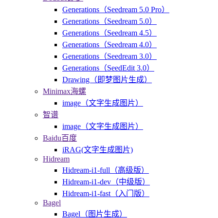
Generations（Seedream 5.0 Pro）
Generations（Seedream 5.0）
Generations（Seedream 4.5）
Generations（Seedream 4.0）
Generations（Seedream 3.0）
Generations（SeedEdit 3.0）
Drawing（即梦图片生成）
Minimax海螺
image（文字生成图片）
智谱
image（文字生成图片）
Baidu百度
iRAG(文字生成图片)
Hidream
Hidream-i1-full（高级版）
Hidream-i1-dev（中级版）
Hidream-i1-fast（入门版）
Bagel
Bagel（图片生成）