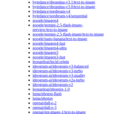
bytedance/dreamina-v3.1/text-to-image
bytedance/dreamina-v3.0/text-to-image
bytedance/seedream-v4
bytedance/seedream-v4/sequential
google/imagen4
google/gemini-2.5-flash-image-
preview/text-to-image
google/gemini-2.5-flash-image/text-to-image
google/nano-banana/text-to-image
google/imagen4-fast
google/imagen4-ultra
google/imagen3
google/imagen3-fast
leonardoai/lucid-origin
ideogram-ai/ideogram-v3-balanced
ideogram-ai/ideogram-v3-turbo
ideogram-ai/ideogram-v3-quality
ideogram-ai/ideogram-v2a-turbo
ideogram-ai/ideogram-v2
leonardoai/phoenix-1.0
luma/photon-flash
luma/photon
openai/dall-e-2
openai/dall-e-3
openai/gpt-image-1/text-to-image