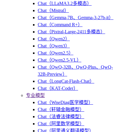
Chat（LLaMA3.2多模态）
Chat（Mistral）
Chat（Gemma-7B、Gemma-3-27b-it）
Chat（Command R+）
Chat（Pixtral-Large-2411多模态）
Chat（Qwen2）
Chat（Qwen3）
Chat（Qwen2.5）
Chat（Qwen2.5-VL）
Chat（QwQ-32B、QwQ-Plus、QwQ-
32B-Preview）
Chat（LongCat-Flash-Chat）
Chat（KAT-Coder）
专业模型
Chat（WiseDiag医学模型）
Chat（轩辕金融模型）
Chat（法睿法律模型）
Chat（阿里数学模型）
Chat（阿里通义翻译模型）