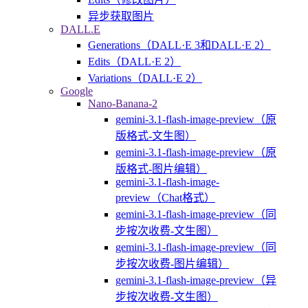
异步获取图片
DALL.E
Generations（DALL·E 3和DALL·E 2）
Edits（DALL·E 2）
Variations（DALL·E 2）
Google
Nano-Banana-2
gemini-3.1-flash-image-preview（原
版格式-文生图）
gemini-3.1-flash-image-preview（原
版格式-图片编辑）
gemini-3.1-flash-image-
preview（Chat格式）
gemini-3.1-flash-image-preview（同
步按次收费-文生图）
gemini-3.1-flash-image-preview（同
步按次收费-图片编辑）
gemini-3.1-flash-image-preview（异
步按次收费-文生图）