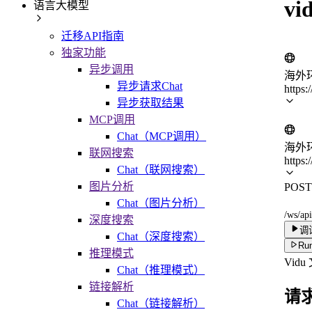
vi
语言大模型
迁移API指南
独家功能
异步调用
海外
异步请求Chat
https:
异步获取结果
MCP调用
Chat（MCP调用）
海外
联网搜索
https:
Chat（联网搜索）
图片分析
POST
Chat（图片分析）
/ws/api
深度搜索
调
Chat（深度搜索）
Run
推理模式
Vi
Chat（推理模式）
链接解析
请
Chat（链接解析）