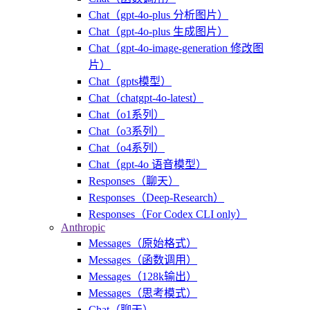
Chat（gpt-4o-plus 分析图片）
Chat（gpt-4o-plus 生成图片）
Chat（gpt-4o-image-generation 修改图
片）
Chat（gpts模型）
Chat（chatgpt-4o-latest）
Chat（o1系列）
Chat（o3系列）
Chat（o4系列）
Chat（gpt-4o 语音模型）
Responses（聊天）
Responses（Deep-Research）
Responses（For Codex CLI only）
Anthropic
Messages（原始格式）
Messages（函数调用）
Messages（128k输出）
Messages（思考模式）
Chat（聊天）