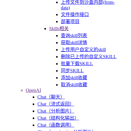
上传文件到沙盒内部(from-
data)
文件操作接口
部署项目
Skills相关
查询skill列表
获取skill详情
上传用户自定义的skill
删除已上传的自定义SKILL
批量下载SKILL
同步SKILL
添加skill收藏
取消skill收藏
OpenAI
Chat（聊天）
Chat（流式返回）
Chat（分析图片）
Chat（结构化输出）
Chat（函数调用）