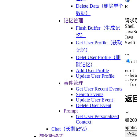
Delete Data（删除单个
R
数据）
请求
记忆管理
Shell
Flush Buffer（生成记
JavaSc
忆）
Java
Get User Profile（获取
Swift
记忆）
Delet User Profile（删
c
除记忆）
Add User Profile
curl
--hea
Update User Profile
--for
事件管理
--for
Get User Recent Events
Search Events
返
Update User Event
Delete User Event
Prompt
Get User Personalized
🟢
200
Context
applic
Chat（长期记忆）
生
简化版格式