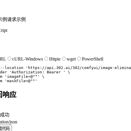
示例
请求示例
ript
URL
cURL-Windows
Httpie
wget
PowerShell
--location
'https://api.302.ai/302/comfyui/image-elimina
der
'Authorization: Bearer '
m
'imageFile=@""'
m
'maskFile=@""'
回响应
成功
ation/json
成代码