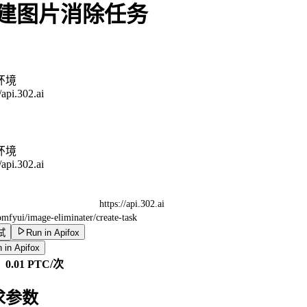
建图片消除任务
环境
//api.302.ai
环境
//api.302.ai
https://api.302.ai
omfyui/image-eliminater/create-task
试
Run in Apifox
 in Apifox
0.01 PTC/次
求参数