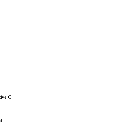
n
P
tive-C
l