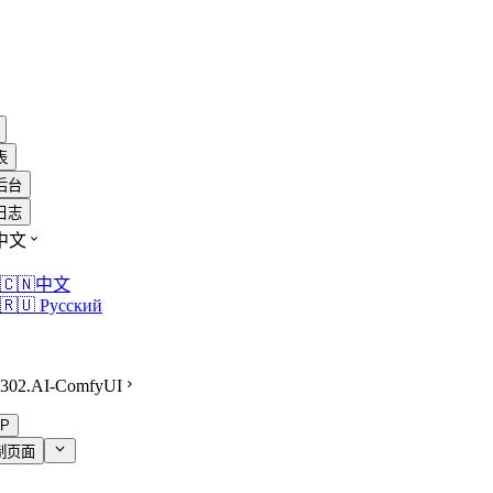
表
后台
日志
中文
🇨🇳中文
🇷🇺 Русский
302.AI-ComfyUI
P
制页面