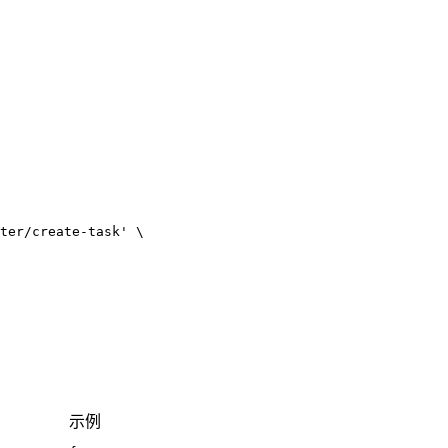
ter/create-task'
示例