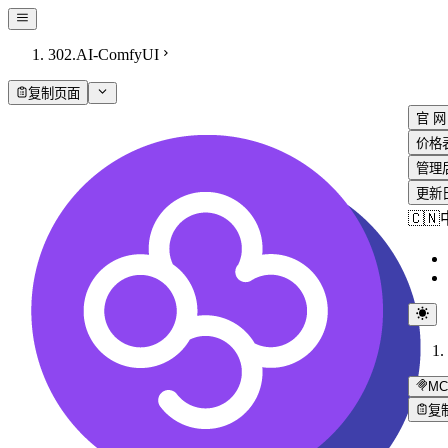
302.AI-ComfyUI
复制页面
官 网
价格
管理
更新
🇨
MC
复