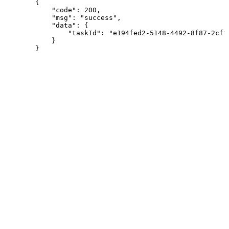
{
"code"
:
200
,
"msg"
:
"success"
,
"data"
:
{
"taskId"
:
"e194fed2-5148-4492-8f87-2cff
}
}