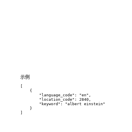
示例
[
{
"language_code"
:
"en"
,
"location_code"
:
2840
,
"keyword"
:
"albert einstein"
}
]