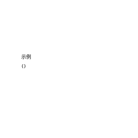
示例
{
}