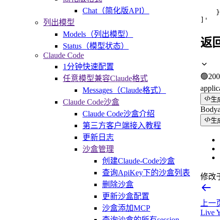
     
Chat（简化版API）
    }

]'
列出模型
Models（列出模型）
返
Status（模型状态）
Claude Code
1分钟快速配置
🟢
200
任意模型兼容Claude格式
applic
Messages（Claude格式）
生
Claude Code沙盒
Body
Claude Code沙盒介绍
生
第三方客户端接入教程
更新日志
沙盒管理
创建Claude-Code沙盒
查询ApiKey下的沙盒列表
修改
删除沙盒
更新沙盒配置
上一
沙盒添加MCP
Live 
查询沙盒的所有session