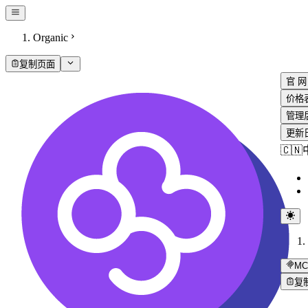
Organic
复制页面
官 网
价格
管理
更新
🇨
MC
复