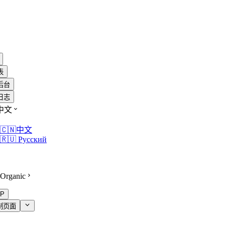
表
后台
日志
中文
🇨🇳中文
🇷🇺 Русский
Organic
P
制页面