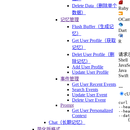
Delete Data（删除单个
Ruby
数据）
OCam
记忆管理
Flush Buffer（生成记
Dart
忆）
Get User Profile（获取
R
记忆）
Delet User Profile（删
请求
Shell
除记忆）
JavaSc
Add User Profile
Java
Update User Profile
Swift
事件管理
Get User Recent Events
Search Events
c
Update User Event
Delete User Event
curl
Prompt
--hea
Get User Personalized
--hea
Context
--dat
    {

Chat（长期记忆）
     
     
简化版格式