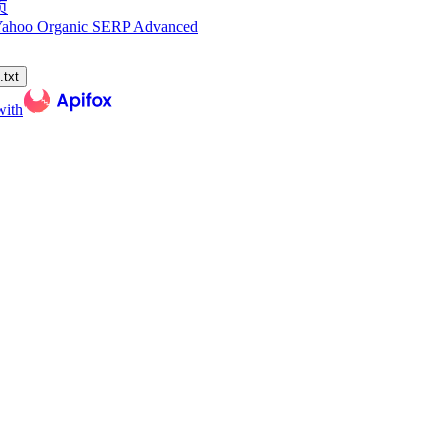
页
Yahoo Organic SERP Advanced
txt
with