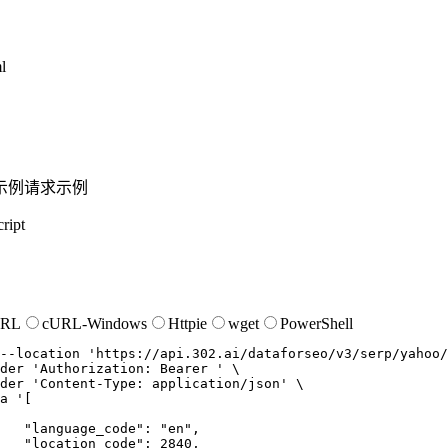
l
示例
请求示例
ript
URL
cURL-Windows
Httpie
wget
PowerShell
--location
'https://api.302.ai/dataforseo/v3/serp/yahoo/
der
'Authorization: Bearer '
der
'Content-Type: application/json'
a
'[

   "language_code": "en",

   "location_code": 2840,
