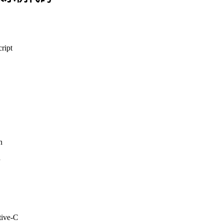
ript
n
P
tive-C