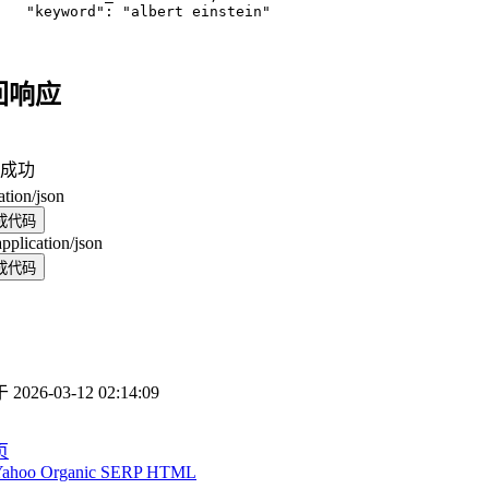
   "keyword": "albert einstein"

回响应
成功
ation/json
成代码
application/json
成代码
于
2026-03-12 02:14:09
页
Yahoo Organic SERP HTML