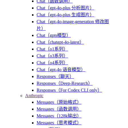
Chat（函数调用）
Chat（gpt-4o-plus 分析图片）
Chat（gpt-4o-plus 生成图片）
Chat（gpt-4o-image-generation 修改图
片）
Chat（gpts模型）
Chat（chatgpt-4o-latest）
Chat（o1系列）
Chat（o3系列）
Chat（o4系列）
Chat（gpt-4o 语音模型）
Responses（聊天）
Responses（Deep-Research）
Responses（For Codex CLI only）
Anthropic
Messages（原始格式）
Messages（函数调用）
Messages（128k输出）
Messages（思考模式）