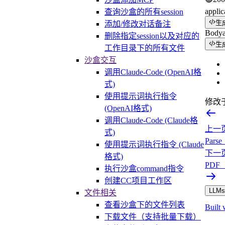
applic
查询沙盒的所有session
生
添加/修改对话备注
Body
删除指定session以及对应的
生
工作目录下的所有文件
沙盒交互
调用Claude-Code (OpenAI格
式)
使用提示词执行指令
修改
(OpenAI格式)
调用Claude-Code (Claude格
上一
式)
Par
使用提示词执行指令 (Claude
下一
格式)
PDF
执行沙盒command指令
创建CC项目工作区
LLMs.
文件相关
查看沙盒下的文件列表
Built 
下载文件（支持批量下载）