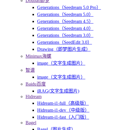
Doubao即梦
Generations（Seedream 5.0 Pro）
Generations（Seedream 5.0）
Generations（Seedream 4.5）
Generations（Seedream 4.0）
Generations（Seedream 3.0）
Generations（SeedEdit 3.0）
Drawing（即梦图片生成）
Minimax海螺
image（文字生成图片）
智谱
image（文字生成图片）
Baidu百度
iRAG(文字生成图片)
Hidream
Hidream-i1-full（高级版）
Hidream-i1-dev（中级版）
Hidream-i1-fast（入门版）
Bagel
Bagel（图片生成）