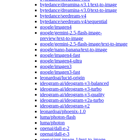
bytedance/dreamina-v3.1/text-to-image
bytedance/dreamina-v3.0/text-to-image
bytedance/seedream-v4
bytedance/seedream-v4/sequential
google/imagen4
google/gemini-2.5-flash-image-
preview/text-to-image
google/gemini-2.5-flash-image/text-to-image
google/nano-banana/text-to-image
google/imagen4-fast
google/imagen4-ultra
google/imagen3
google/imagen3-fast
leonardoai/lucid-origin
ideogram-ai/ideogram-v3-balanced
ideogram-ai/ideogram-v3-turbo
ideogram-ai/ideogram-v3-quality
ideogram-ai/ideogram-v2a-turbo
ideogram-ai/ideogram-v2
leonardoai/phoenix-1.0
luma/photon-flash
luma/photon
openai/dall-e-2
openai/dall-e-3
openai/gpt-image-1/text-to-image