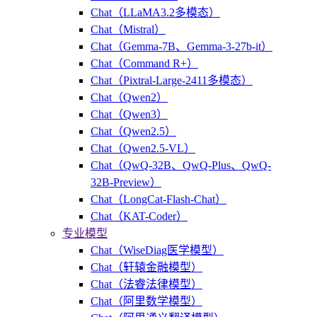
Chat（LLaMA3.2多模态）
Chat（Mistral）
Chat（Gemma-7B、Gemma-3-27b-it）
Chat（Command R+）
Chat（Pixtral-Large-2411多模态）
Chat（Qwen2）
Chat（Qwen3）
Chat（Qwen2.5）
Chat（Qwen2.5-VL）
Chat（QwQ-32B、QwQ-Plus、QwQ-
32B-Preview）
Chat（LongCat-Flash-Chat）
Chat（KAT-Coder）
专业模型
Chat（WiseDiag医学模型）
Chat（轩辕金融模型）
Chat（法睿法律模型）
Chat（阿里数学模型）