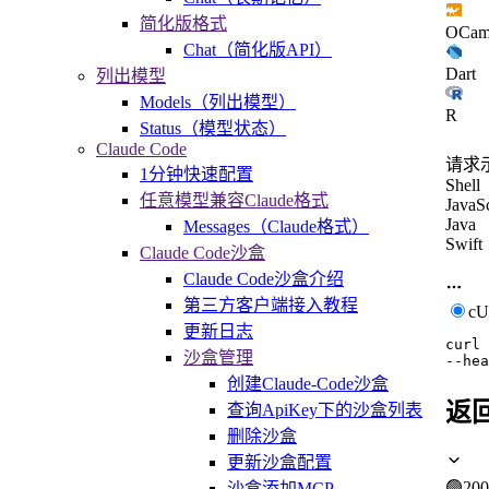
简化版格式
OCam
Chat（简化版API）
Dart
列出模型
Models（列出模型）
R
Status（模型状态）
Claude Code
请求
1分钟快速配置
Shell
任意模型兼容Claude格式
JavaSc
Java
Messages（Claude格式）
Swift
Claude Code沙盒
Claude Code沙盒介绍
第三方客户端接入教程
c
更新日志
curl
沙盒管理
--hea
创建Claude-Code沙盒
返
查询ApiKey下的沙盒列表
删除沙盒
更新沙盒配置
🟢
200
沙盒添加MCP