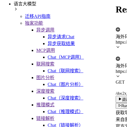
语言大模型
R
迁移API指南
独家功能
异步调用
海外
异步请求Chat
https:
异步获取结果
MCP调用
Chat（MCP调用）
联网搜索
海外
Chat（联网搜索）
https:
图片分析
GET
Chat（图片分析）
深度搜索
/doc2x
Chat（深度搜索）
调
推理模式
Run
Chat（推理模式）
获取
链接解析
来自我
Chat（链接解析）
官方