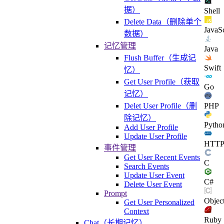
据）
Shell
Delete Data（删除单个
JavaSc
数据）
记忆管理
Java
Flush Buffer（生成记
Swift
忆）
Get User Profile（获取
Go
记忆）
PHP
Delet User Profile（删
除记忆）
Pytho
Add User Profile
Update User Profile
HTT
事件管理
Get User Recent Events
C
Search Events
Update User Event
C#
Delete User Event
Prompt
Objec
Get User Personalized
Context
Ruby
Chat（长期记忆）