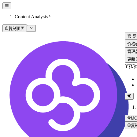
Content Analysis
复制页面
官 网
价格
管理
更新
🇨
MC
复