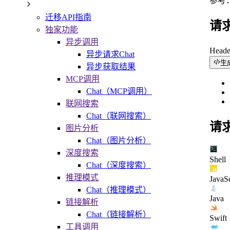
参考
迁移API指南
请
独家功能
异步调用
Head
异步请求Chat
生
异步获取结果
MCP调用
Chat（MCP调用）
联网搜索
Chat（联网搜索）
请
图片分析
Chat（图片分析）
深度搜索
Shell
Chat（深度搜索）
推理模式
JavaSc
Chat（推理模式）
Java
链接解析
Chat（链接解析）
Swift
工具调用