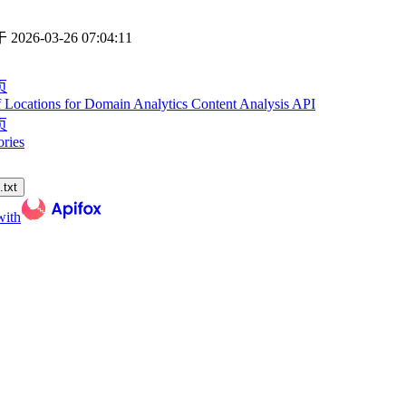
于
2026-03-26 07:04:11
页
f Locations for Domain Analytics Content Analysis API
页
ories
txt
with