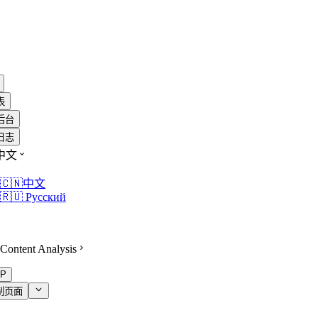
表
后台
日志
中文
🇨🇳中文
🇷🇺 Русский
Content Analysis
P
制页面