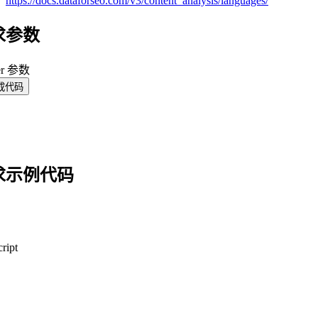
：
https://docs.dataforseo.com/v3/content_analysis/languages/
求参数
er 参数
成代码
求示例代码
ript