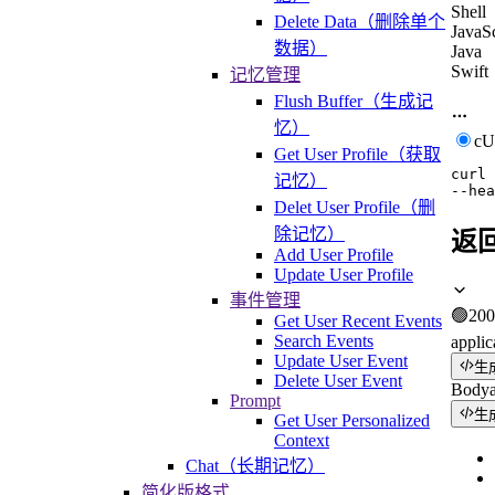
Shell
Delete Data（删除单个
JavaSc
数据）
Java
Swift
记忆管理
Flush Buffer（生成记
忆）
c
Get User Profile（获取
curl
记忆）
--hea
Delet User Profile（删
除记忆）
返
Add User Profile
Update User Profile
事件管理
🟢
200
Get User Recent Events
Search Events
applic
Update User Event
生
Delete User Event
Body
Prompt
生
Get User Personalized
Context
Chat（长期记忆）
简化版格式