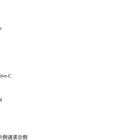
n
P
tive-C
l
示例
请求示例