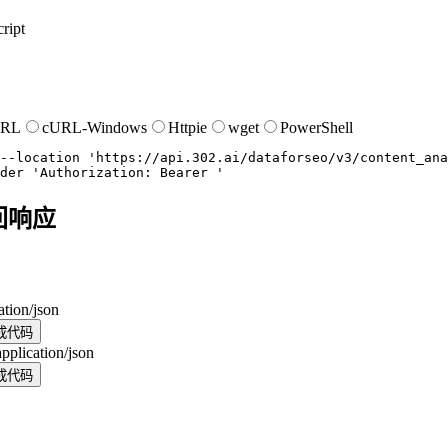
ript
URL
cURL-Windows
Httpie
wget
PowerShell
--location
'https://api.302.ai/dataforseo/v3/content_ana
der
'Authorization: Bearer '
回响应
ation/json
成代码
application/json
成代码