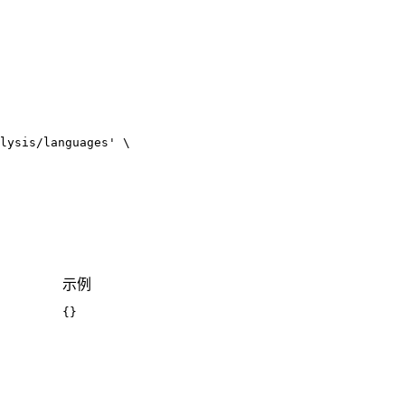
lysis/languages'
示例
{
}