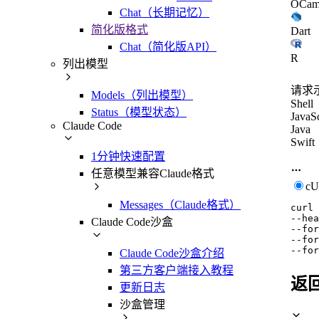
OCam
Chat（长期记忆）
简化版格式
Dart
Chat（简化版API）
R
列出模型
请求
Models（列出模型）
Shell
Status（模型状态）
JavaSc
Claude Code
Java
Swift
1分钟快速配置
任意模型兼容Claude格式
c
Messages（Claude格式）
curl
--hea
Claude Code沙盒
--for
--for
--for
Claude Code沙盒介绍
第三方客户端接入教程
返
更新日志
沙盒管理