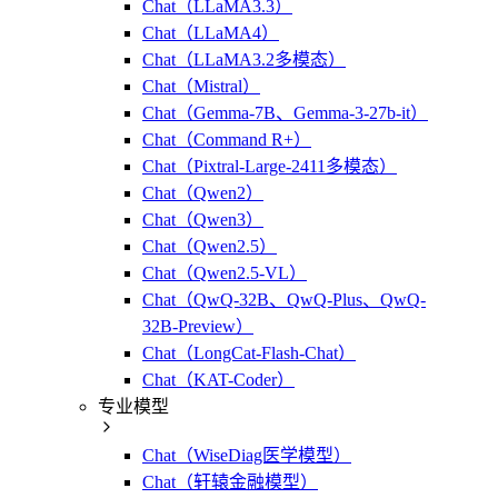
Chat（LLaMA3.3）
Chat（LLaMA4）
Chat（LLaMA3.2多模态）
Chat（Mistral）
Chat（Gemma-7B、Gemma-3-27b-it）
Chat（Command R+）
Chat（Pixtral-Large-2411多模态）
Chat（Qwen2）
Chat（Qwen3）
Chat（Qwen2.5）
Chat（Qwen2.5-VL）
Chat（QwQ-32B、QwQ-Plus、QwQ-
32B-Preview）
Chat（LongCat-Flash-Chat）
Chat（KAT-Coder）
专业模型
Chat（WiseDiag医学模型）
Chat（轩辕金融模型）