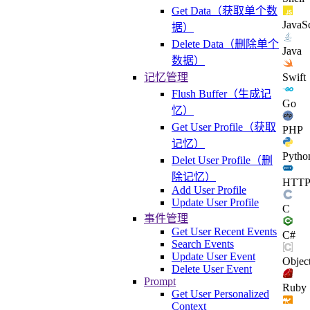
Get Data（获取单个数
JavaSc
据）
Delete Data（删除单个
Java
数据）
Swift
记忆管理
Flush Buffer（生成记
Go
忆）
Get User Profile（获取
PHP
记忆）
Pytho
Delet User Profile（删
除记忆）
HTT
Add User Profile
Update User Profile
C
事件管理
Get User Recent Events
C#
Search Events
Update User Event
Objec
Delete User Event
Prompt
Ruby
Get User Personalized
Context