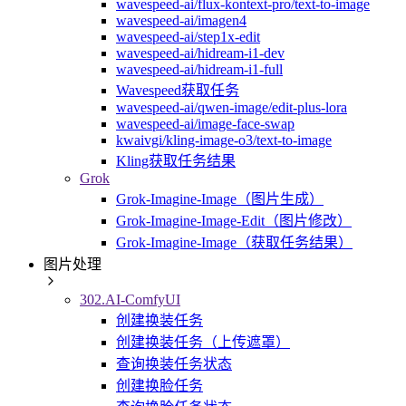
wavespeed-ai/flux-kontext-pro/text-to-image
wavespeed-ai/imagen4
wavespeed-ai/step1x-edit
wavespeed-ai/hidream-i1-dev
wavespeed-ai/hidream-i1-full
Wavespeed获取任务
wavespeed-ai/qwen-image/edit-plus-lora
wavespeed-ai/image-face-swap
kwaivgi/kling-image-o3/text-to-image
Kling获取任务结果
Grok
Grok-Imagine-Image（图片生成）
Grok-Imagine-Image-Edit（图片修改）
Grok-Imagine-Image（获取任务结果）
图片处理
302.AI-ComfyUI
创建换装任务
创建换装任务（上传遮罩）
查询换装任务状态
创建换脸任务