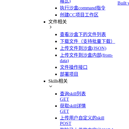
格式)
Built 
执行沙盒command指令
创建CC项目工作区
文件相关
查看沙盒下的文件列表
下载文件（支持批量下载）
上传文件到沙盒(JSON)
上传文件到沙盒内部(from-
data)
文件操作接口
部署项目
Skills相关
查询skill列表
GET
获取skill详情
GET
上传用户自定义的skill
POST