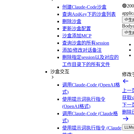
🟢
200
创建Claude-Code沙盒
applic
查询ApiKey下的沙盒列表
生
删除沙盒
Body
更新沙盒配置
生
沙盒添加MCP
查询沙盒的所有session
添加/修改对话备注
删除指定session以及对应的
工作目录下的所有文件
沙盒交互
修改
调用Claude-Code (OpenAI格
上一
式)
获取sk
使用提示词执行指令
下一
(OpenAI格式)
删除
调用Claude-Code (Claude格
式)
LLMs.
使用提示词执行指令 (Claude