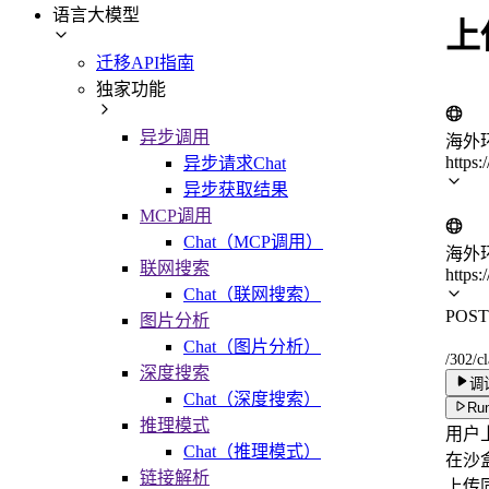
语言大模型
上
迁移API指南
独家功能
异步调用
海外
https:
异步请求Chat
异步获取结果
MCP调用
Chat（MCP调用）
海外
联网搜索
https:
Chat（联网搜索）
POST
图片分析
Chat（图片分析）
/302/cl
深度搜索
调
Chat（深度搜索）
Run
推理模式
用户
Chat（推理模式）
在沙盒
链接解析
上传同