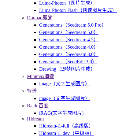
Luma-Photon（图片生成）
Luma-Photon-Flash（快速图片生成）
Doubao即梦
Generations（Seedream 5.0 Pro）
Generations（Seedream 5.0）
Generations（Seedream 4.5）
Generations（Seedream 4.0）
Generations（Seedream 3.0）
Generations（SeedEdit 3.0）
Drawing（即梦图片生成）
Minimax海螺
image（文字生成图片）
智谱
image（文字生成图片）
Baidu百度
iRAG(文字生成图片)
Hidream
Hidream-i1-full（高级版）
Hidream-i1-dev（中级版）