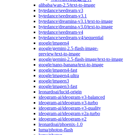
alibaba/wan-2.5/text-to-image
bytedance/seedream-v3
bytedance/seedream-v3.1
bytedance/dreamina-v3.1/text-to-image
bytedance/dreamina-v3.0/text-to-image
bytedance/seedream-v4
bytedance/seedream-v4/sequential
google/imagen4
google/gemini-2.5-flash-image-
preview/text-to-image
google/gemini-2.5-flash-image/text-to-image
google/nano-banana/text-to-image
google/imagen4-fast
google/imagen4-ultra
google/imagen3
google/imagen3-fast
leonardoai/lucid-origin
ideogram-ai/ideogram-v3-balanced
ideogram-ai/ideogram-v3-turbo
ideogram-ai/ideogram-v3-quality
ideogram-ai/ideogram-v2a-turbo
ideogram-ai/ideogram-v2
leonardoai/phoenix-1.0
luma/photon-flash