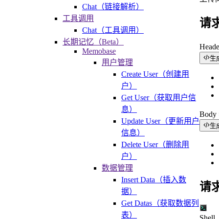
Chat（链接解析）
工具调用
请
Chat（工具调用）
长期记忆（Beta）
Head
Memobase
生
用户管理
Create User（创建用
户）
Get User（获取用户信
息）
Bod
Update User（更新用户
生
信息）
Delete User（删除用
户）
数据管理
Insert Data（插入数
请
据）
Get Datas（获取数据列
表）
Shell