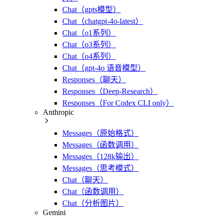
Chat（gpts模型）
Chat（chatgpt-4o-latest）
Chat（o1系列）
Chat（o3系列）
Chat（o4系列）
Chat（gpt-4o 语音模型）
Responses（聊天）
Responses（Deep-Research）
Responses（For Codex CLI only）
Anthropic
Messages（原始格式）
Messages（函数调用）
Messages（128k输出）
Messages（思考模式）
Chat（聊天）
Chat（函数调用）
Chat（分析图片）
Gemini