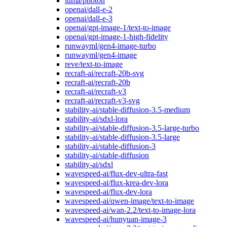
luma/photon
openai/dall-e-2
openai/dall-e-3
openai/gpt-image-1/text-to-image
openai/gpt-image-1-high-fidelity
runwayml/gen4-image-turbo
runwayml/gen4-image
reve/text-to-image
recraft-ai/recraft-20b-svg
recraft-ai/recraft-20b
recraft-ai/recraft-v3
recraft-ai/recraft-v3-svg
stability-ai/stable-diffusion-3.5-medium
stability-ai/sdxl-lora
stability-ai/stable-diffusion-3.5-large-turbo
stability-ai/stable-diffusion-3.5-large
stability-ai/stable-diffusion-3
stability-ai/stable-diffusion
stability-ai/sdxl
wavespeed-ai/flux-dev-ultra-fast
wavespeed-ai/flux-krea-dev-lora
wavespeed-ai/flux-dev-lora
wavespeed-ai/qwen-image/text-to-image
wavespeed-ai/wan-2.2/text-to-image-lora
wavespeed-ai/hunyuan-image-3