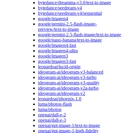
bytedance/dreamina-v3.0/text-to-image
bytedance/seedream-v4
bytedance/seedream-v4/sequential
google/imagen4
google/gemini-2.5-flash-image-
preview/text-to-image
google/gemini-2.5-flash-image/text-to-image
google/nano-banana/text-to-image
google/imagen4-fast
google/imagen4-ultra
google/imagen3
google/imagen3-fast
leonardoai/lucid-origin
ideogram-ai/ideogram-v3-balanced
ideogram-ai/ideogram-v3-turbo
ideogram-ai/ideogram-v3-quality
ideogram-ai/ideogram-v2a-turbo
ideogram-ai/ideogram-v2
leonardoai/phoenix-1.0
luma/photon-flash
luma/photon
openai/dall-e-2
openai/dall-e-3
openai/gpt-image-1/text-to-image
openai/gpt-image-1-high-fidelity