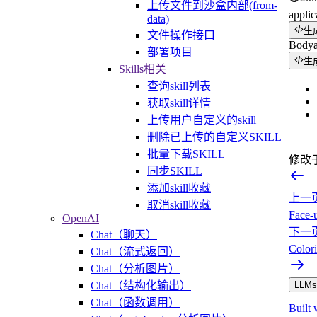
上传文件到沙盒内部(from-
applic
data)
生
文件操作接口
Body
部署项目
生
Skills相关
查询skill列表
获取skill详情
上传用户自定义的skill
删除已上传的自定义SKILL
批量下载SKILL
修改
同步SKILL
添加skill收藏
上一
取消skill收藏
Fac
OpenAI
下一
Chat（聊天）
Col
Chat（流式返回）
Chat（分析图片）
Chat（结构化输出）
LLMs.
Chat（函数调用）
Built 