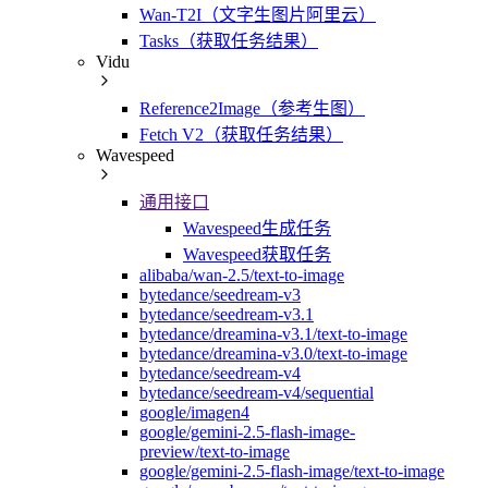
Wan-T2I（文字生图片阿里云）
Tasks（获取任务结果）
Vidu
Reference2Image（参考生图）
Fetch V2（获取任务结果）
Wavespeed
通用接口
Wavespeed生成任务
Wavespeed获取任务
alibaba/wan-2.5/text-to-image
bytedance/seedream-v3
bytedance/seedream-v3.1
bytedance/dreamina-v3.1/text-to-image
bytedance/dreamina-v3.0/text-to-image
bytedance/seedream-v4
bytedance/seedream-v4/sequential
google/imagen4
google/gemini-2.5-flash-image-
preview/text-to-image
google/gemini-2.5-flash-image/text-to-image