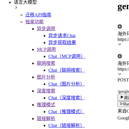
语言大模型
ge
迁移API指南
独家功能
异步调用
海外
异步请求Chat
https:
异步获取结果
MCP调用
Chat（MCP调用）
联网搜索
海外
https:
Chat（联网搜索）
图片分析
POST
Chat（图片分析）
深度搜索
/googl
Chat（深度搜索）
调
Run
推理模式
来自Go
Chat（推理模式）
Goo
链接解析
Chat（链接解析）