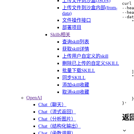
上传文件到沙盒(JSON)
curl
上传文件到沙盒内部(from-
--hea
--hea
data)
--dat
文件操作接口
    "
     
部署项目
     
Skills相关
     
    
查询skill列表
     
获取skill详情
     
     
上传用户自定义的skill
     
删除已上传的自定义SKILL
     
     
批量下载SKILL
    ]
    "
同步SKILL
     
添加skill收藏
     
     
取消skill收藏
     
OpenAI
    }

}'
Chat（聊天）
Chat（流式返回）
返
Chat（分析图片）
Chat（结构化输出）
Chat（函数调用）