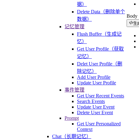
据）
Delete Data（删除单个
Bod
数据）
生
记忆管理
Flush Buffer（生成记
忆）
Get User Profile（获取
记忆）
Delet User Profile（删
除记忆）
Add User Profile
Update User Profile
事件管理
Get User Recent Events
Search Events
Update User Event
Delete User Event
Prompt
Get User Personalized
Context
Chat（长期记忆）