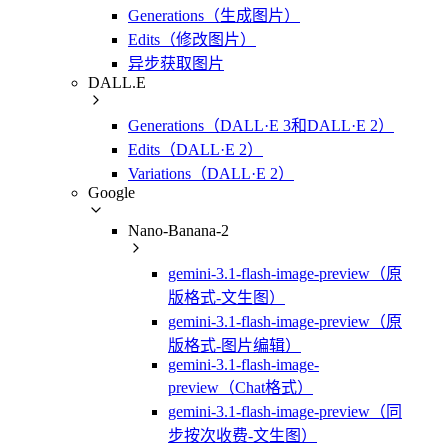
Generations（生成图片）
Edits（修改图片）
异步获取图片
DALL.E
Generations（DALL·E 3和DALL·E 2）
Edits（DALL·E 2）
Variations（DALL·E 2）
Google
Nano-Banana-2
gemini-3.1-flash-image-preview（原
版格式-文生图）
gemini-3.1-flash-image-preview（原
版格式-图片编辑）
gemini-3.1-flash-image-
preview（Chat格式）
gemini-3.1-flash-image-preview（同
步按次收费-文生图）