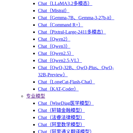
Chat（LLaMA3.2多模态）
Chat（Mistral）
Chat（Gemma-7B、Gemma-3-27b-it）
Chat（Command R+）
Chat（Pixtral-Large-2411多模态）
Chat（Qwen2）
Chat（Qwen3）
Chat（Qwen2.5）
Chat（Qwen2.5-VL）
Chat（QwQ-32B、QwQ-Plus、QwQ-
32B-Preview）
Chat（LongCat-Flash-Chat）
Chat（KAT-Coder）
专业模型
Chat（WiseDiag医学模型）
Chat（轩辕金融模型）
Chat（法睿法律模型）
Chat（阿里数学模型）
Chat（阿里通义翻译模型）