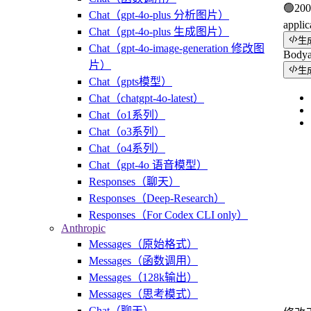
🟢
200
Chat（gpt-4o-plus 分析图片）
applic
Chat（gpt-4o-plus 生成图片）
生
Chat（gpt-4o-image-generation 修改图
Body
片）
生
Chat（gpts模型）
Chat（chatgpt-4o-latest）
Chat（o1系列）
Chat（o3系列）
Chat（o4系列）
Chat（gpt-4o 语音模型）
Responses（聊天）
Responses（Deep-Research）
Responses（For Codex CLI only）
Anthropic
Messages（原始格式）
Messages（函数调用）
Messages（128k输出）
Messages（思考模式）
Chat（聊天）