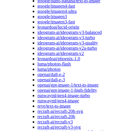
google/nano-banana/text-to-image
google/imagen4-fast
google/imagen4-ultra
google/imagen3
google/imagen3-fast
leonardoai/lucid-origin
ideogram-ai/ideogram-v3-balanced
ideogram-ai/ideogram-v3-turbo
ideogram-ai/ideogram-v3-quality
ideogram-ai/ideogram-v2a-turbo
ideogram-ai/ideogram-v2
leonardoai/phoenix-1.0
luma/photon-flash
luma/photon
openai/dall-e-2
openai/dall-e-3
openai/gpt-image-1/text-to-image
openai/gpt-image-1-high-fidelity
runwayml/gen4-image-turbo
runwayml/gen4-image
reve/text-to-image
recraft-ai/recraft-20b-svg
recraft-ai/recraft-20b
recraft-ai/recraft-v3
recraft-ai/recraft-v3-svg