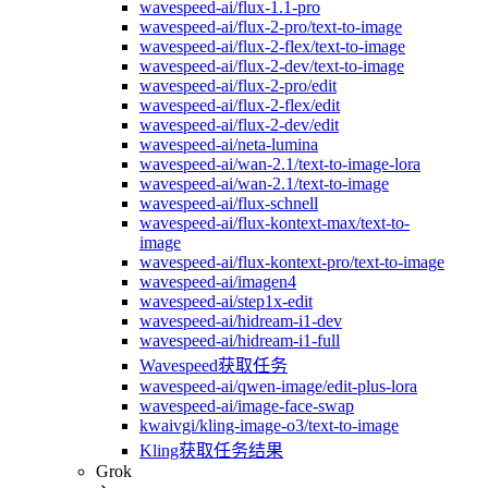
wavespeed-ai/flux-1.1-pro
wavespeed-ai/flux-2-pro/text-to-image
wavespeed-ai/flux-2-flex/text-to-image
wavespeed-ai/flux-2-dev/text-to-image
wavespeed-ai/flux-2-pro/edit
wavespeed-ai/flux-2-flex/edit
wavespeed-ai/flux-2-dev/edit
wavespeed-ai/neta-lumina
wavespeed-ai/wan-2.1/text-to-image-lora
wavespeed-ai/wan-2.1/text-to-image
wavespeed-ai/flux-schnell
wavespeed-ai/flux-kontext-max/text-to-
image
wavespeed-ai/flux-kontext-pro/text-to-image
wavespeed-ai/imagen4
wavespeed-ai/step1x-edit
wavespeed-ai/hidream-i1-dev
wavespeed-ai/hidream-i1-full
Wavespeed获取任务
wavespeed-ai/qwen-image/edit-plus-lora
wavespeed-ai/image-face-swap
kwaivgi/kling-image-o3/text-to-image
Kling获取任务结果
Grok