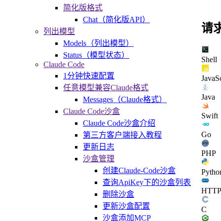
简化版格式
Chat（简化版API）
请
列出模型
Models（列出模型）
Status（模型状态）
Shell
Claude Code
1分钟快速配置
JavaSc
任意模型兼容Claude格式
Java
Messages（Claude格式）
Claude Code沙盒
Swift
Claude Code沙盒介绍
Go
第三方客户端接入教程
更新日志
PHP
沙盒管理
创建Claude-Code沙盒
Pytho
查询ApiKey下的沙盒列表
HTT
删除沙盒
更新沙盒配置
C
沙盒添加MCP