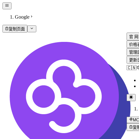
Google
复制页面
官 网
价格
管理
更新
🇨
MC
复