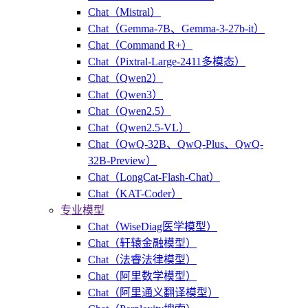
Chat（Mistral）
Chat（Gemma-7B、Gemma-3-27b-it）
Chat（Command R+）
Chat（Pixtral-Large-2411多模态）
Chat（Qwen2）
Chat（Qwen3）
Chat（Qwen2.5）
Chat（Qwen2.5-VL）
Chat（QwQ-32B、QwQ-Plus、QwQ-
32B-Preview）
Chat（LongCat-Flash-Chat）
Chat（KAT-Coder）
专业模型
Chat（WiseDiag医学模型）
Chat（轩辕金融模型）
Chat（法睿法律模型）
Chat（阿里数学模型）
Chat（阿里通义翻译模型）