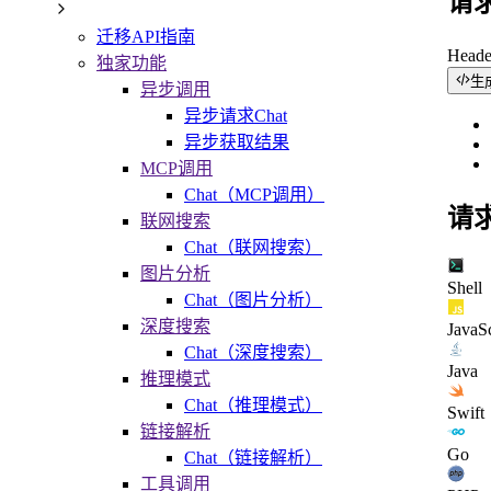
请
迁移API指南
Head
独家功能
生
异步调用
异步请求Chat
异步获取结果
MCP调用
Chat（MCP调用）
请
联网搜索
Chat（联网搜索）
图片分析
Shell
Chat（图片分析）
深度搜索
JavaSc
Chat（深度搜索）
Java
推理模式
Chat（推理模式）
Swift
链接解析
Go
Chat（链接解析）
工具调用