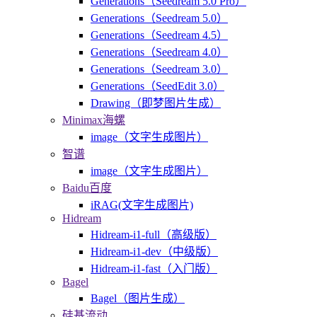
Generations（Seedream 5.0 Pro）
Generations（Seedream 5.0）
Generations（Seedream 4.5）
Generations（Seedream 4.0）
Generations（Seedream 3.0）
Generations（SeedEdit 3.0）
Drawing（即梦图片生成）
Minimax海螺
image（文字生成图片）
智谱
image（文字生成图片）
Baidu百度
iRAG(文字生成图片)
Hidream
Hidream-i1-full（高级版）
Hidream-i1-dev（中级版）
Hidream-i1-fast（入门版）
Bagel
Bagel（图片生成）
硅基流动