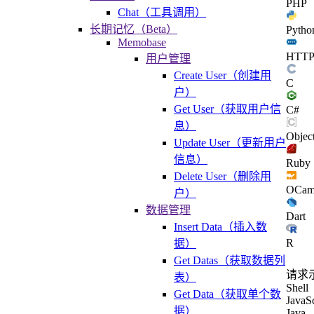
PHP
Chat（工具调用）
长期记忆（Beta）
Pytho
Memobase
HTT
用户管理
Create User（创建用
C
户）
Get User（获取用户信
C#
息）
Objec
Update User（更新用户
信息）
Ruby
Delete User（删除用
OCam
户）
数据管理
Dart
Insert Data（插入数
R
据）
Get Datas（获取数据列
请求
表）
Shell
Get Data（获取单个数
JavaSc
据）
Java