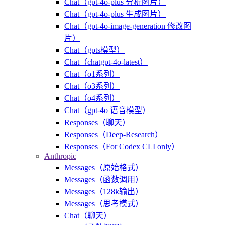
Chat（gpt-4o-plus 分析图片）
Chat（gpt-4o-plus 生成图片）
Chat（gpt-4o-image-generation 修改图
片）
Chat（gpts模型）
Chat（chatgpt-4o-latest）
Chat（o1系列）
Chat（o3系列）
Chat（o4系列）
Chat（gpt-4o 语音模型）
Responses（聊天）
Responses（Deep-Research）
Responses（For Codex CLI only）
Anthropic
Messages（原始格式）
Messages（函数调用）
Messages（128k输出）
Messages（思考模式）
Chat（聊天）