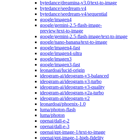
bytedance/dreamina-v3.0/text-to-image
bytedance/seedream-v4
bytedance/seedream-v4/sequential
google/imagen4
google/gemini-2.5-flash-image-
preview/text-to-image
google/gemini-2.5-flash-image/text-to-image
google/nano-banana/text-to-image
google/imagen4-fast
google/imagen4-ultra
google/imagen3
google/imagen3-fast
leonardoai/lucid-origin
ideogram-ai/ideogram-v3-balanced
ideogram-ai/ideogram-v3-turbo
ideogram-ai/ideogram-v3-quality
ideogram-ai/ideogram-v2a-turbo
ideogram-ai/ideogram-v2
leonardoai/phoenix-1.0
luma/photon-flash
luma/photon
openai/dall-e-2
openai/dall-e-3
openai/gpt-image-1/text-to-image
openai/gpt-image-1-high-fidelity