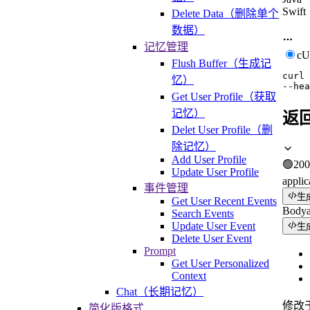
Swift
Delete Data（删除单个
数据）
记忆管理
c
Flush Buffer（生成记
curl
忆）
--hea
Get User Profile（获取
记忆）
返
Delet User Profile（删
除记忆）
Add User Profile
🟢
200
Update User Profile
applic
事件管理
生
Get User Recent Events
Body
Search Events
Update User Event
生
Delete User Event
Prompt
Get User Personalized
Context
Chat（长期记忆）
修改
简化版格式