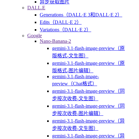
异步获取图片
DALL.E
Generations（DALL·E 3和DALL·E 2）
Edits（DALL·E 2）
Variations（DALL·E 2）
Google
Nano-Banana-2
gemini-3.1-flash-image-preview（原
版格式-文生图）
gemini-3.1-flash-image-preview（原
版格式-图片编辑）
gemini-3.1-flash-image-
preview（Chat格式）
gemini-3.1-flash-image-preview（同
步按次收费-文生图）
gemini-3.1-flash-image-preview（同
步按次收费-图片编辑）
gemini-3.1-flash-image-preview（异
步按次收费-文生图）
gemini-3.1-flash-image-preview（异