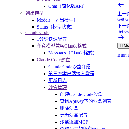
Chat（简化版API）
列出模型
上一
Get G
Models（列出模型）
下一
Status（模型状态）
Set G
Claude Code
1分钟快速配置
任意模型兼容Claude格式
LLMs.
Messages（Claude格式）
Built 
Claude Code沙盒
Claude Code沙盒介绍
第三方客户端接入教程
更新日志
沙盒管理
创建Claude-Code沙盒
查询ApiKey下的沙盒列表
删除沙盒
更新沙盒配置
沙盒添加MCP
查询沙盒的所有session