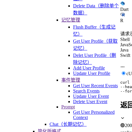
Delete Data（删除单个
Dart
数据）
记忆管理
R
Flush Buffer（生成记
请求
忆）
Shell
Get User Profile（获取
JavaSc
记忆）
Java
Delet User Profile（删
Swift
除记忆）
Add User Profile
Update User Profile
c
事件管理
curl
Get User Recent Events
--hea
Search Events
--for
Update User Event
Delete User Event
返
Prompt
Get User Personalized
Context
Chat（长期记忆）
🟢
200
简化版格式