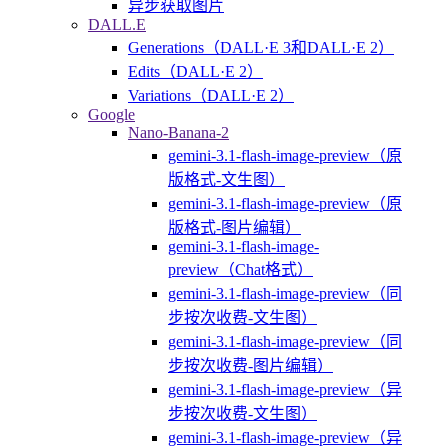
异步获取图片
DALL.E
Generations（DALL·E 3和DALL·E 2）
Edits（DALL·E 2）
Variations（DALL·E 2）
Google
Nano-Banana-2
gemini-3.1-flash-image-preview（原
版格式-文生图）
gemini-3.1-flash-image-preview（原
版格式-图片编辑）
gemini-3.1-flash-image-
preview（Chat格式）
gemini-3.1-flash-image-preview（同
步按次收费-文生图）
gemini-3.1-flash-image-preview（同
步按次收费-图片编辑）
gemini-3.1-flash-image-preview（异
步按次收费-文生图）
gemini-3.1-flash-image-preview（异