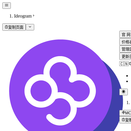
Ideogram
复制页面
官 网
价格
管理
更新
🇨
MC
复