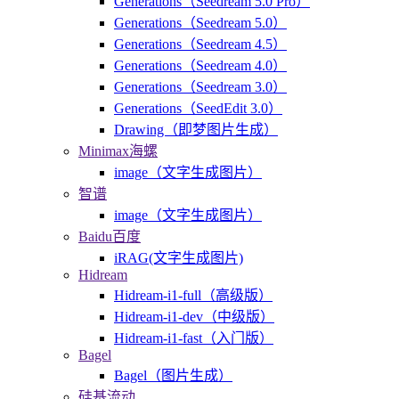
Generations（Seedream 5.0 Pro）
Generations（Seedream 5.0）
Generations（Seedream 4.5）
Generations（Seedream 4.0）
Generations（Seedream 3.0）
Generations（SeedEdit 3.0）
Drawing（即梦图片生成）
Minimax海螺
image（文字生成图片）
智谱
image（文字生成图片）
Baidu百度
iRAG(文字生成图片)
Hidream
Hidream-i1-full（高级版）
Hidream-i1-dev（中级版）
Hidream-i1-fast（入门版）
Bagel
Bagel（图片生成）
硅基流动