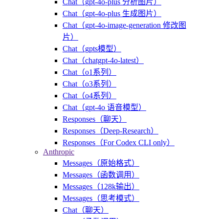
Chat（gpt-4o-plus 分析图片）
Chat（gpt-4o-plus 生成图片）
Chat（gpt-4o-image-generation 修改图
片）
Chat（gpts模型）
Chat（chatgpt-4o-latest）
Chat（o1系列）
Chat（o3系列）
Chat（o4系列）
Chat（gpt-4o 语音模型）
Responses（聊天）
Responses（Deep-Research）
Responses（For Codex CLI only）
Anthropic
Messages（原始格式）
Messages（函数调用）
Messages（128k输出）
Messages（思考模式）
Chat（聊天）