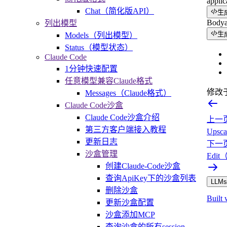
applic
Chat（简化版API）
生
Body
列出模型
生
Models（列出模型）
Status（模型状态）
Claude Code
1分钟快速配置
任意模型兼容Claude格式
修改
Messages（Claude格式）
Claude Code沙盒
Claude Code沙盒介绍
上一
第三方客户端接入教程
Ups
更新日志
下一
沙盒管理
Edi
创建Claude-Code沙盒
查询ApiKey下的沙盒列表
LLMs.
删除沙盒
Built 
更新沙盒配置
沙盒添加MCP
查询沙盒的所有session