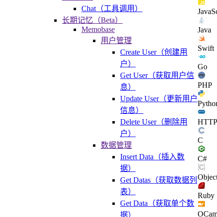
Chat（工具调用）
JavaSc
长期记忆（Beta）
Memobase
Java
用户管理
Swift
Create User（创建用
户）
Go
Get User（获取用户信
PHP
息）
Update User（更新用户
Pytho
信息）
HTT
Delete User（删除用
户）
C
数据管理
Insert Data（插入数
C#
据）
Objec
Get Datas（获取数据列
表）
Ruby
Get Data（获取单个数
OCam
据）