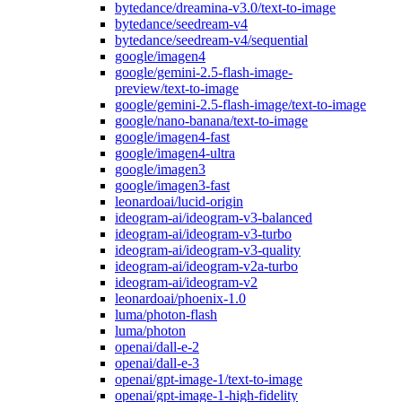
bytedance/dreamina-v3.0/text-to-image
bytedance/seedream-v4
bytedance/seedream-v4/sequential
google/imagen4
google/gemini-2.5-flash-image-
preview/text-to-image
google/gemini-2.5-flash-image/text-to-image
google/nano-banana/text-to-image
google/imagen4-fast
google/imagen4-ultra
google/imagen3
google/imagen3-fast
leonardoai/lucid-origin
ideogram-ai/ideogram-v3-balanced
ideogram-ai/ideogram-v3-turbo
ideogram-ai/ideogram-v3-quality
ideogram-ai/ideogram-v2a-turbo
ideogram-ai/ideogram-v2
leonardoai/phoenix-1.0
luma/photon-flash
luma/photon
openai/dall-e-2
openai/dall-e-3
openai/gpt-image-1/text-to-image
openai/gpt-image-1-high-fidelity