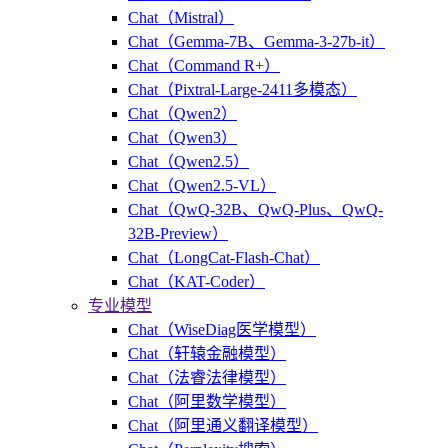
Chat（Mistral）
Chat（Gemma-7B、Gemma-3-27b-it）
Chat（Command R+）
Chat（Pixtral-Large-2411多模态）
Chat（Qwen2）
Chat（Qwen3）
Chat（Qwen2.5）
Chat（Qwen2.5-VL）
Chat（QwQ-32B、QwQ-Plus、QwQ-
32B-Preview）
Chat（LongCat-Flash-Chat）
Chat（KAT-Coder）
专业模型
Chat（WiseDiag医学模型）
Chat（轩辕金融模型）
Chat（法睿法律模型）
Chat（阿里数学模型）
Chat（阿里通义翻译模型）