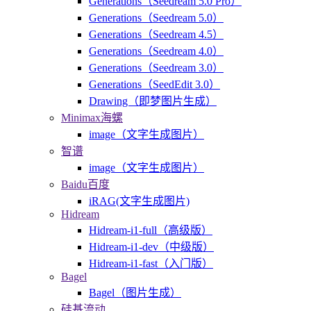
Generations（Seedream 5.0 Pro）
Generations（Seedream 5.0）
Generations（Seedream 4.5）
Generations（Seedream 4.0）
Generations（Seedream 3.0）
Generations（SeedEdit 3.0）
Drawing（即梦图片生成）
Minimax海螺
image（文字生成图片）
智谱
image（文字生成图片）
Baidu百度
iRAG(文字生成图片)
Hidream
Hidream-i1-full（高级版）
Hidream-i1-dev（中级版）
Hidream-i1-fast（入门版）
Bagel
Bagel（图片生成）
硅基流动