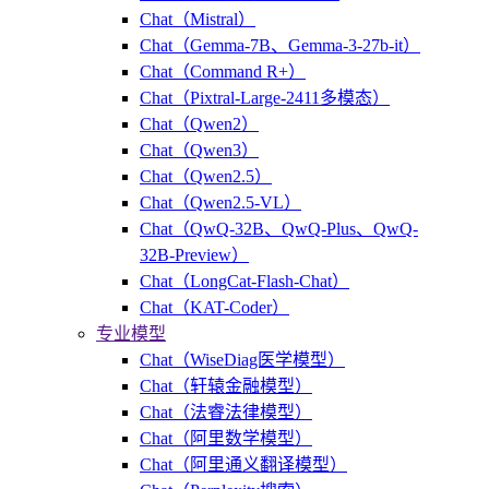
Chat（Mistral）
Chat（Gemma-7B、Gemma-3-27b-it）
Chat（Command R+）
Chat（Pixtral-Large-2411多模态）
Chat（Qwen2）
Chat（Qwen3）
Chat（Qwen2.5）
Chat（Qwen2.5-VL）
Chat（QwQ-32B、QwQ-Plus、QwQ-
32B-Preview）
Chat（LongCat-Flash-Chat）
Chat（KAT-Coder）
专业模型
Chat（WiseDiag医学模型）
Chat（轩辕金融模型）
Chat（法睿法律模型）
Chat（阿里数学模型）
Chat（阿里通义翻译模型）