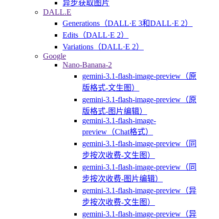
异步获取图片
DALL.E
Generations（DALL·E 3和DALL·E 2）
Edits（DALL·E 2）
Variations（DALL·E 2）
Google
Nano-Banana-2
gemini-3.1-flash-image-preview（原
版格式-文生图）
gemini-3.1-flash-image-preview（原
版格式-图片编辑）
gemini-3.1-flash-image-
preview（Chat格式）
gemini-3.1-flash-image-preview（同
步按次收费-文生图）
gemini-3.1-flash-image-preview（同
步按次收费-图片编辑）
gemini-3.1-flash-image-preview（异
步按次收费-文生图）
gemini-3.1-flash-image-preview（异