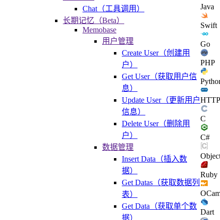
Java
Chat（工具调用）
长期记忆（Beta）
Swift
Memobase
用户管理
Go
Create User（创建用
PHP
户）
Get User（获取用户信
Pytho
息）
HTT
Update User（更新用户
信息）
C
Delete User（删除用
户）
C#
数据管理
Objec
Insert Data（插入数
据）
Ruby
Get Datas（获取数据列
OCam
表）
Get Data（获取单个数
Dart
据）