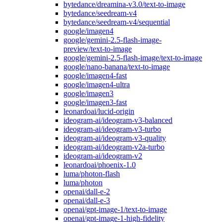
bytedance/dreamina-v3.0/text-to-image
bytedance/seedream-v4
bytedance/seedream-v4/sequential
google/imagen4
google/gemini-2.5-flash-image-
preview/text-to-image
google/gemini-2.5-flash-image/text-to-image
google/nano-banana/text-to-image
google/imagen4-fast
google/imagen4-ultra
google/imagen3
google/imagen3-fast
leonardoai/lucid-origin
ideogram-ai/ideogram-v3-balanced
ideogram-ai/ideogram-v3-turbo
ideogram-ai/ideogram-v3-quality
ideogram-ai/ideogram-v2a-turbo
ideogram-ai/ideogram-v2
leonardoai/phoenix-1.0
luma/photon-flash
luma/photon
openai/dall-e-2
openai/dall-e-3
openai/gpt-image-1/text-to-image
openai/gpt-image-1-high-fidelity