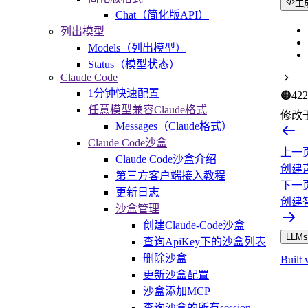
生
Chat（简化版API）
列出模型
Models（列出模型）
Status（模型状态）
Claude Code
1分钟快速配置
🟠
422
任意模型兼容Claude格式
修改
Messages（Claude格式）
Claude Code沙盒
上一
Claude Code沙盒介绍
创建
第三方客户端接入教程
下一
更新日志
创建
沙盒管理
创建Claude-Code沙盒
LLMs.
查询ApiKey下的沙盒列表
删除沙盒
Built 
更新沙盒配置
沙盒添加MCP
查询沙盒的所有session