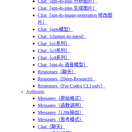
Chat（gpt-4o-plus 分析图片）
Chat（gpt-4o-plus 生成图片）
Chat（gpt-4o-image-generation 修改图
片）
Chat（gpts模型）
Chat（chatgpt-4o-latest）
Chat（o1系列）
Chat（o3系列）
Chat（o4系列）
Chat（gpt-4o 语音模型）
Responses（聊天）
Responses（Deep-Research）
Responses（For Codex CLI only）
Anthropic
Messages（原始格式）
Messages（函数调用）
Messages（128k输出）
Messages（思考模式）
Chat（聊天）