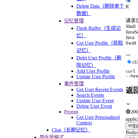
Delete Data（删除单个
R
数据）
请求
记忆管理
Shell
Flush Buffer（生成记
JavaSc
忆）
Java
Get User Profile（获取
Swift
记忆）
Delet User Profile（删
c
除记忆）
Add User Profile
curl
--hea
Update User Profile
事件管理
返
Get User Recent Events
Search Events
Update User Event
Delete User Event
Prompt
🟢
200
Get User Personalized
applic
Context
生
Chat（长期记忆）
Body
简化版格式