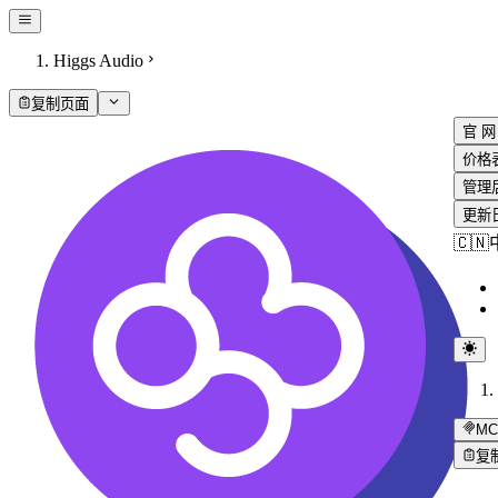
Higgs Audio
复制页面
官 网
价格
管理
更新
🇨
MC
复