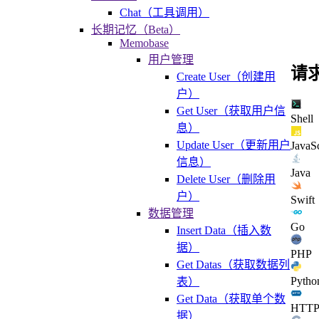
Chat（工具调用）
长期记忆（Beta）
Memobase
用户管理
请
Create User（创建用
户）
Get User（获取用户信
Shell
息）
Update User（更新用户
JavaSc
信息）
Java
Delete User（删除用
户）
Swift
数据管理
Go
Insert Data（插入数
据）
PHP
Get Datas（获取数据列
Pytho
表）
Get Data（获取单个数
HTT
据）