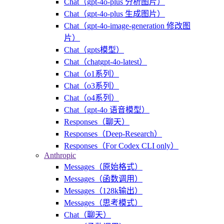
Chat（gpt-4o-plus 分析图片）
Chat（gpt-4o-plus 生成图片）
Chat（gpt-4o-image-generation 修改图
片）
Chat（gpts模型）
Chat（chatgpt-4o-latest）
Chat（o1系列）
Chat（o3系列）
Chat（o4系列）
Chat（gpt-4o 语音模型）
Responses（聊天）
Responses（Deep-Research）
Responses（For Codex CLI only）
Anthropic
Messages（原始格式）
Messages（函数调用）
Messages（128k输出）
Messages（思考模式）
Chat（聊天）