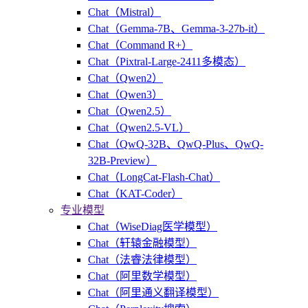
Chat（Mistral）
Chat（Gemma-7B、Gemma-3-27b-it）
Chat（Command R+）
Chat（Pixtral-Large-2411多模态）
Chat（Qwen2）
Chat（Qwen3）
Chat（Qwen2.5）
Chat（Qwen2.5-VL）
Chat（QwQ-32B、QwQ-Plus、QwQ-
32B-Preview）
Chat（LongCat-Flash-Chat）
Chat（KAT-Coder）
专业模型
Chat（WiseDiag医学模型）
Chat（轩辕金融模型）
Chat（法睿法律模型）
Chat（阿里数学模型）
Chat（阿里通义翻译模型）