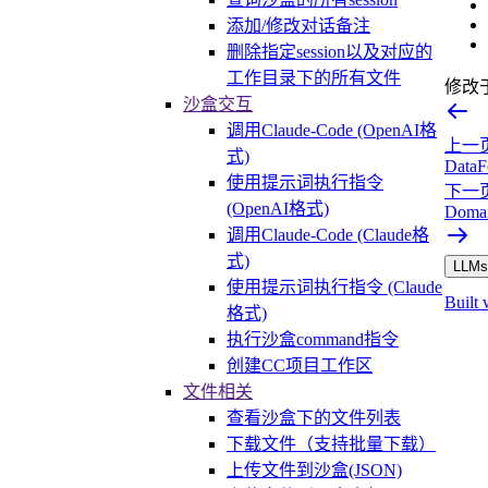
添加/修改对话备注
删除指定session以及对应的
工作目录下的所有文件
修改
沙盒交互
调用Claude-Code (OpenAI格
上一
式)
DataF
使用提示词执行指令
下一
(OpenAI格式)
Doma
调用Claude-Code (Claude格
式)
LLMs.
使用提示词执行指令 (Claude
Built 
格式)
执行沙盒command指令
创建CC项目工作区
文件相关
查看沙盒下的文件列表
下载文件（支持批量下载）
上传文件到沙盒(JSON)