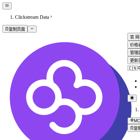
Clickstream Data
复制页面
官 网
价格
管理
更新
🇨
MC
复