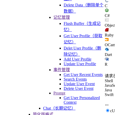
Delete Data（删除单个
C
数据）
C#
记忆管理
Flush Buffer（生成记
Objec
忆）
Ruby
Get User Profile（获取
记忆）
OCam
Delet User Profile（删
除记忆）
Dart
Add User Profile
Update User Profile
R
事件管理
Get User Recent Events
请求
Search Events
Shell
Update User Event
JavaSc
Delete User Event
Java
Prompt
Swift
Get User Personalized
Context
Chat（长期记忆）
c
简化版格式