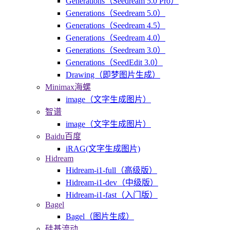
Generations（Seedream 5.0 Pro）
Generations（Seedream 5.0）
Generations（Seedream 4.5）
Generations（Seedream 4.0）
Generations（Seedream 3.0）
Generations（SeedEdit 3.0）
Drawing（即梦图片生成）
Minimax海螺
image（文字生成图片）
智谱
image（文字生成图片）
Baidu百度
iRAG(文字生成图片)
Hidream
Hidream-i1-full（高级版）
Hidream-i1-dev（中级版）
Hidream-i1-fast（入门版）
Bagel
Bagel（图片生成）
硅基流动