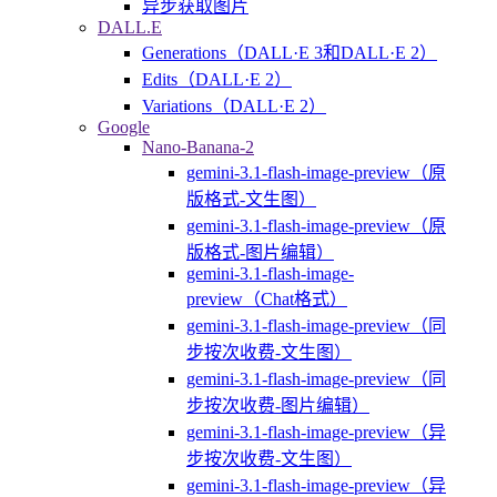
异步获取图片
DALL.E
Generations（DALL·E 3和DALL·E 2）
Edits（DALL·E 2）
Variations（DALL·E 2）
Google
Nano-Banana-2
gemini-3.1-flash-image-preview（原
版格式-文生图）
gemini-3.1-flash-image-preview（原
版格式-图片编辑）
gemini-3.1-flash-image-
preview（Chat格式）
gemini-3.1-flash-image-preview（同
步按次收费-文生图）
gemini-3.1-flash-image-preview（同
步按次收费-图片编辑）
gemini-3.1-flash-image-preview（异
步按次收费-文生图）
gemini-3.1-flash-image-preview（异