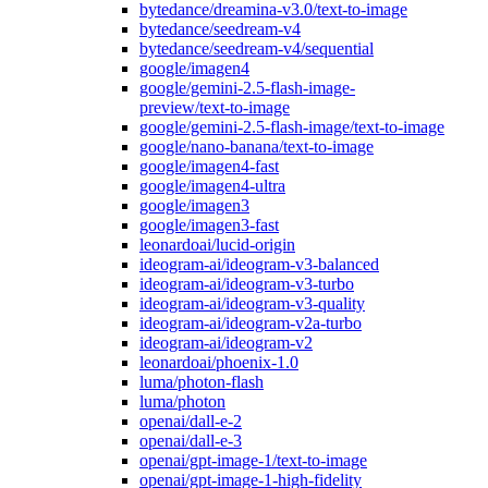
bytedance/dreamina-v3.0/text-to-image
bytedance/seedream-v4
bytedance/seedream-v4/sequential
google/imagen4
google/gemini-2.5-flash-image-
preview/text-to-image
google/gemini-2.5-flash-image/text-to-image
google/nano-banana/text-to-image
google/imagen4-fast
google/imagen4-ultra
google/imagen3
google/imagen3-fast
leonardoai/lucid-origin
ideogram-ai/ideogram-v3-balanced
ideogram-ai/ideogram-v3-turbo
ideogram-ai/ideogram-v3-quality
ideogram-ai/ideogram-v2a-turbo
ideogram-ai/ideogram-v2
leonardoai/phoenix-1.0
luma/photon-flash
luma/photon
openai/dall-e-2
openai/dall-e-3
openai/gpt-image-1/text-to-image
openai/gpt-image-1-high-fidelity