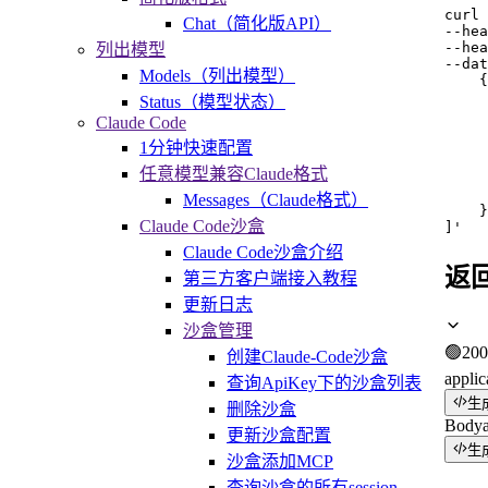
curl
Chat（简化版API）
--hea
--hea
列出模型
--dat
Models（列出模型）
    {

     
Status（模型状态）
     
Claude Code
     
     
1分钟快速配置
     
任意模型兼容Claude格式
     
     
Messages（Claude格式）
    }

Claude Code沙盒
]'
Claude Code沙盒介绍
返
第三方客户端接入教程
更新日志
沙盒管理
🟢
200
创建Claude-Code沙盒
applic
查询ApiKey下的沙盒列表
生
删除沙盒
Body
更新沙盒配置
生
沙盒添加MCP
查询沙盒的所有session