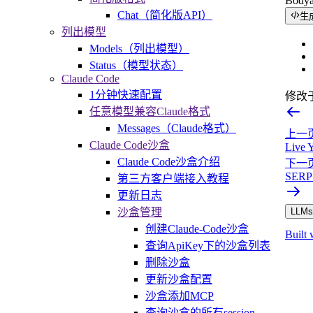
Body
Chat（简化版API）
生
列出模型
Models（列出模型）
Status（模型状态）
Claude Code
1分钟快速配置
修改
任意模型兼容Claude格式
Messages（Claude格式）
上一
Claude Code沙盒
Live 
Claude Code沙盒介绍
下一
SERP 
第三方客户端接入教程
更新日志
沙盒管理
LLMs.
创建Claude-Code沙盒
Built 
查询ApiKey下的沙盒列表
删除沙盒
更新沙盒配置
沙盒添加MCP
查询沙盒的所有session