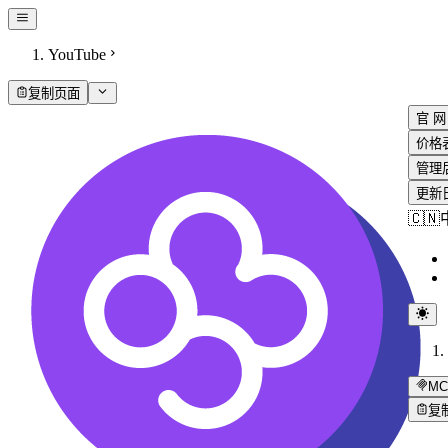
YouTube
复制页面
官 网
价格
管理
更新
🇨
MC
复