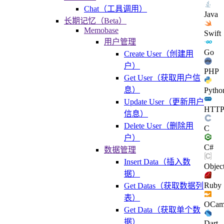
Chat（工具调用）
Java
长期记忆（Beta）
Memobase
Swift
用户管理
Go
Create User（创建用
户）
PHP
Get User（获取用户信
息）
Pytho
Update User（更新用户
HTT
信息）
Delete User（删除用
C
户）
C#
数据管理
Insert Data（插入数
Objec
据）
Ruby
Get Datas（获取数据列
表）
OCam
Get Data（获取单个数
据）
Dart