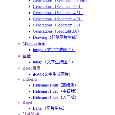
Generations（Seedream 5.0 Pro）
Generations（Seedream 5.0）
Generations（Seedream 4.5）
Generations（Seedream 4.0）
Generations（Seedream 3.0）
Generations（SeedEdit 3.0）
Drawing（即梦图片生成）
Minimax海螺
image（文字生成图片）
智谱
image（文字生成图片）
Baidu百度
iRAG(文字生成图片)
Hidream
Hidream-i1-full（高级版）
Hidream-i1-dev（中级版）
Hidream-i1-fast（入门版）
Bagel
Bagel（图片生成）
硅基流动