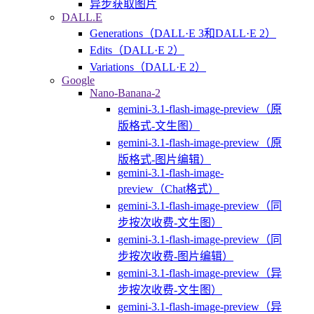
异步获取图片
DALL.E
Generations（DALL·E 3和DALL·E 2）
Edits（DALL·E 2）
Variations（DALL·E 2）
Google
Nano-Banana-2
gemini-3.1-flash-image-preview（原
版格式-文生图）
gemini-3.1-flash-image-preview（原
版格式-图片编辑）
gemini-3.1-flash-image-
preview（Chat格式）
gemini-3.1-flash-image-preview（同
步按次收费-文生图）
gemini-3.1-flash-image-preview（同
步按次收费-图片编辑）
gemini-3.1-flash-image-preview（异
步按次收费-文生图）
gemini-3.1-flash-image-preview（异