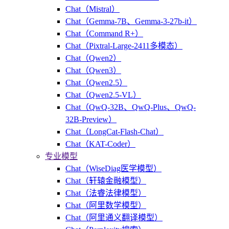
Chat（Mistral）
Chat（Gemma-7B、Gemma-3-27b-it）
Chat（Command R+）
Chat（Pixtral-Large-2411多模态）
Chat（Qwen2）
Chat（Qwen3）
Chat（Qwen2.5）
Chat（Qwen2.5-VL）
Chat（QwQ-32B、QwQ-Plus、QwQ-
32B-Preview）
Chat（LongCat-Flash-Chat）
Chat（KAT-Coder）
专业模型
Chat（WiseDiag医学模型）
Chat（轩辕金融模型）
Chat（法睿法律模型）
Chat（阿里数学模型）
Chat（阿里通义翻译模型）