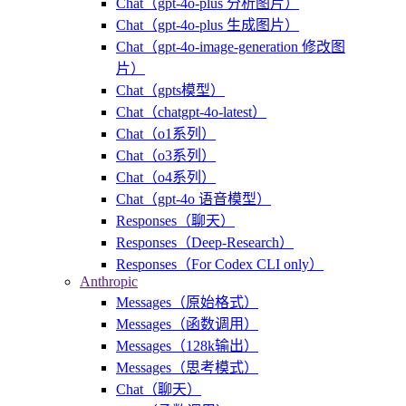
Chat（gpt-4o-plus 分析图片）
Chat（gpt-4o-plus 生成图片）
Chat（gpt-4o-image-generation 修改图
片）
Chat（gpts模型）
Chat（chatgpt-4o-latest）
Chat（o1系列）
Chat（o3系列）
Chat（o4系列）
Chat（gpt-4o 语音模型）
Responses（聊天）
Responses（Deep-Research）
Responses（For Codex CLI only）
Anthropic
Messages（原始格式）
Messages（函数调用）
Messages（128k输出）
Messages（思考模式）
Chat（聊天）