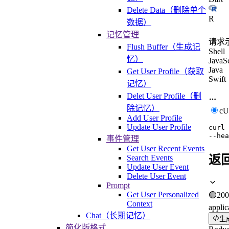
Delete Data（删除单个
R
数据）
记忆管理
请求
Flush Buffer（生成记
Shell
忆）
JavaSc
Java
Get User Profile（获取
Swift
记忆）
Delet User Profile（删
除记忆）
c
Add User Profile
Update User Profile
curl
--hea
事件管理
Get User Recent Events
Search Events
返
Update User Event
Delete User Event
Prompt
Get User Personalized
🟢
200
Context
applic
Chat（长期记忆）
生
简化版格式