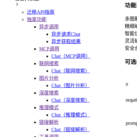
功能
迁移API指南
多图
独家功能
精细
异步调用
智能
异步请求Chat
灵活
异步获取结果
安全
MCP调用
Chat（MCP调用）
可选
联网搜索
Chat（联网搜索）
图片分析
n
Chat（图片分析）
深度搜索
negat
Chat（深度搜索）
推理模式
Chat（推理模式）
链接解析
promp
Chat（链接解析）
工具调用