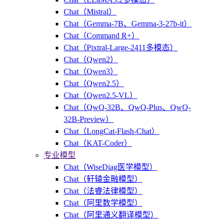
Chat（Mistral）
Chat（Gemma-7B、Gemma-3-27b-it）
Chat（Command R+）
Chat（Pixtral-Large-2411多模态）
Chat（Qwen2）
Chat（Qwen3）
Chat（Qwen2.5）
Chat（Qwen2.5-VL）
Chat（QwQ-32B、QwQ-Plus、QwQ-
32B-Preview）
Chat（LongCat-Flash-Chat）
Chat（KAT-Coder）
专业模型
Chat（WiseDiag医学模型）
Chat（轩辕金融模型）
Chat（法睿法律模型）
Chat（阿里数学模型）
Chat（阿里通义翻译模型）