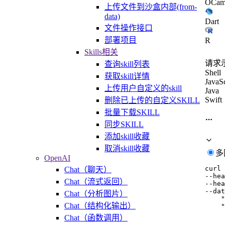
OCam
上传文件到沙盒内部(from-
data)
Dart
文件操作接口
部署项目
R
Skills相关
请求
查询skill列表
Shell
获取skill详情
JavaSc
上传用户自定义的skill
Java
Swift
删除已上传的自定义SKILL
批量下载SKILL
同步SKILL
添加skill收藏
取消skill收藏
多
OpenAI
curl
Chat（聊天）
--hea
Chat（流式返回）
--hea
--dat
Chat（分析图片）
    "
Chat（结构化输出）
    "
     
Chat（函数调用）
     