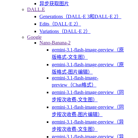
异步获取图片
DALL.E
Generations（DALL·E 3和DALL·E 2）
Edits（DALL·E 2）
Variations（DALL·E 2）
Google
Nano-Banana-2
gemini-3.1-flash-image-preview（原
版格式-文生图）
gemini-3.1-flash-image-preview（原
版格式-图片编辑）
gemini-3.1-flash-image-
preview（Chat格式）
gemini-3.1-flash-image-preview（同
步按次收费-文生图）
gemini-3.1-flash-image-preview（同
步按次收费-图片编辑）
gemini-3.1-flash-image-preview（异
步按次收费-文生图）
gemini-3.1-flash-image-preview（异