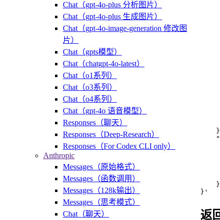
     
Chat（gpt-4o-plus 分析图片）
     
Chat（gpt-4o-plus 生成图片）
     
     
Chat（gpt-4o-image-generation 修改图
     
片）
     
     
Chat（gpts模型）
     
     
Chat（chatgpt-4o-latest）
     
Chat（o1系列）
     
     
Chat（o3系列）
    
Chat（o4系列）
     
     
Chat（gpt-4o 语音模型）
     
Responses（聊天）
     
    }
Responses（Deep-Research）
    "
Responses（For Codex CLI only）
     
     
Anthropic
    
Messages（原始格式）
     
     
Messages（函数调用）
    }

Messages（128k输出）
}'
Messages（思考模式）
返
Chat（聊天）