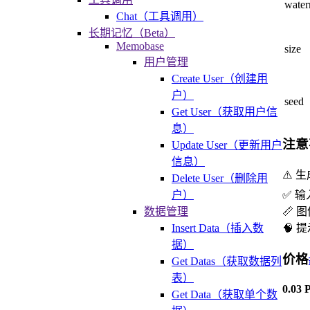
wate
Chat（工具调用）
长期记忆（Beta）
Memobase
size
用户管理
Create User（创建用
户）
seed
Get User（获取用户信
息）
注意
Update User（更新用户
信息）
⚠️ 
Delete User（删除用
户）
✅ 输
数据管理
📏 
Insert Data（插入数
🧠 
据）
价格
Get Datas（获取数据列
表）
0.0
Get Data（获取单个数