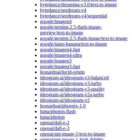
bytedance/dreamina-v3.0/text-to-image
bytedance/seedream-v4
bytedance/seedream-v4/sequential
google/imagen4
google/gemini-2.5-flash-image-
preview/text-to-image
google/gemini-2.5-flash-image/text-to-image
google/nano-banana/text-to-image
google/imagen4-fast
google/imagen4-ultra
google/imagen3
google/imagen3-fast
leonardoai/lucid-origin
ideogram-ai/ideogram-v3-balanced
ideogram-ai/ideogram-v3-turbo
ideogram-ai/ideogram-v3-quality
ideogram-ai/ideogram-v2a-turbo
ideogram-ai/ideogram-v2
leonardoai/phoenix-1.0
luma/photon-flash
luma/photon
openai/dall-e-2
openai/dall-e-3
openai/gpt-image-1/text-to-image
openai/gpt-image-1-high-fidelity