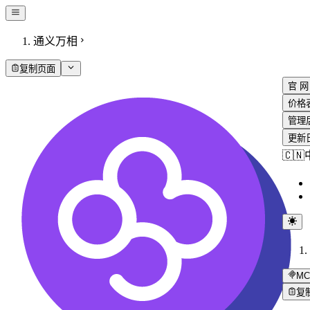
通义万相
复制页面
官 网
价格
管理
更新
🇨
MC
复