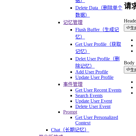
据）
请
Delete Data（删除单个
数据）
Head
记忆管理
生
Flush Buffer（生成记
忆）
Get User Profile（获取
记忆）
Delet User Profile（删
Bod
除记忆）
生
Add User Profile
Update User Profile
事件管理
Get User Recent Events
Search Events
Update User Event
Delete User Event
Prompt
Get User Personalized
Context
Chat（长期记忆）