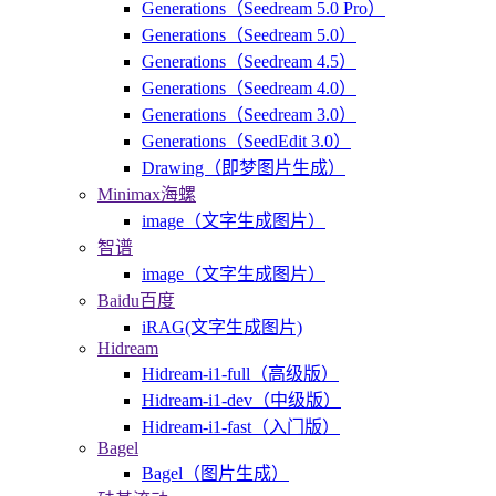
Generations（Seedream 5.0 Pro）
Generations（Seedream 5.0）
Generations（Seedream 4.5）
Generations（Seedream 4.0）
Generations（Seedream 3.0）
Generations（SeedEdit 3.0）
Drawing（即梦图片生成）
Minimax海螺
image（文字生成图片）
智谱
image（文字生成图片）
Baidu百度
iRAG(文字生成图片)
Hidream
Hidream-i1-full（高级版）
Hidream-i1-dev（中级版）
Hidream-i1-fast（入门版）
Bagel
Bagel（图片生成）