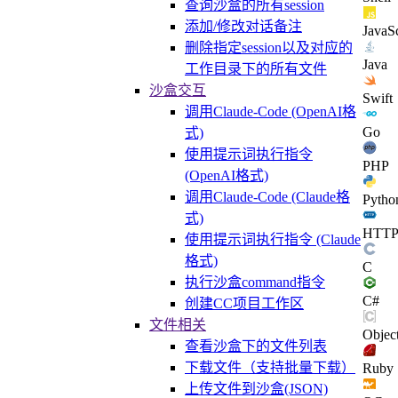
查询沙盒的所有session
添加/修改对话备注
JavaSc
删除指定session以及对应的
Java
工作目录下的所有文件
沙盒交互
Swift
调用Claude-Code (OpenAI格
Go
式)
使用提示词执行指令
PHP
(OpenAI格式)
调用Claude-Code (Claude格
Pytho
式)
HTT
使用提示词执行指令 (Claude
格式)
C
执行沙盒command指令
C#
创建CC项目工作区
文件相关
Objec
查看沙盒下的文件列表
下载文件（支持批量下载）
Ruby
上传文件到沙盒(JSON)