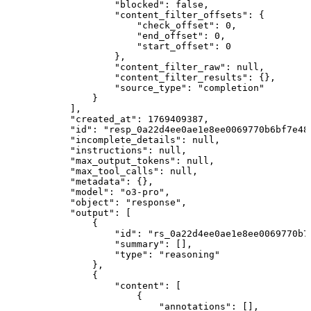
"blocked"
:
false
,
"content_filter_offsets"
:
{
"check_offset"
:
0
,
"end_offset"
:
0
,
"start_offset"
:
0
}
,
"content_filter_raw"
:
null
,
"content_filter_results"
:
{
}
,
"source_type"
:
"completion"
}
]
,
"created_at"
:
1769409387
,
"id"
:
"resp_0a22d4ee0ae1e8ee0069770b6bf7e48
"incomplete_details"
:
null
,
"instructions"
:
null
,
"max_output_tokens"
:
null
,
"max_tool_calls"
:
null
,
"metadata"
:
{
}
,
"model"
:
"o3-pro"
,
"object"
:
"response"
,
"output"
:
[
{
"id"
:
"rs_0a22d4ee0ae1e8ee0069770b7
"summary"
:
[
]
,
"type"
:
"reasoning"
}
,
{
"content"
:
[
{
"annotations"
:
[
]
,