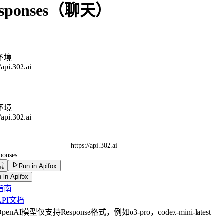
esponses（聊天）
环境
//api.302.ai
环境
//api.302.ai
https://api.302.ai
sponses
试
Run in Apifox
 in Apifox
指南
PI文档
enAI模型仅支持Response格式，例如o3-pro，codex-mini-latest