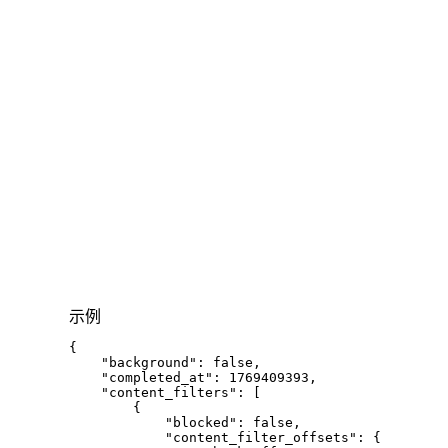
示例
{
"background"
:
false
,
"completed_at"
:
1769409393
,
"content_filters"
:
[
{
"blocked"
:
false
,
"content_filter_offsets"
:
{