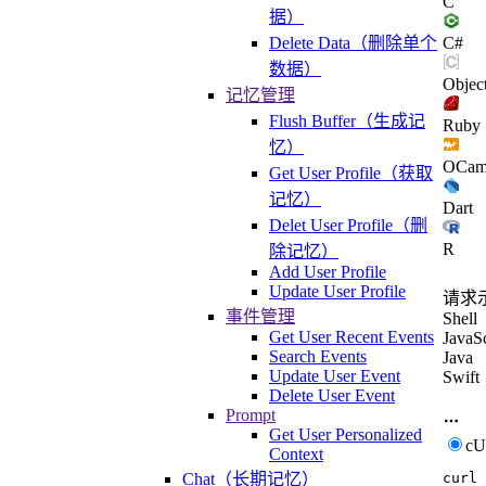
C
据）
Delete Data（删除单个
C#
数据）
Objec
记忆管理
Flush Buffer（生成记
Ruby
忆）
OCam
Get User Profile（获取
记忆）
Dart
Delet User Profile（删
R
除记忆）
Add User Profile
Update User Profile
请求
事件管理
Shell
Get User Recent Events
JavaSc
Search Events
Java
Update User Event
Swift
Delete User Event
Prompt
Get User Personalized
c
Context
curl
Chat（长期记忆）