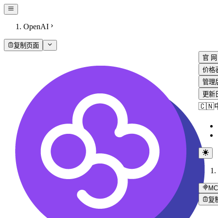
OpenAI
复制页面
官 网
价格
管理
更新
🇨
MC
复