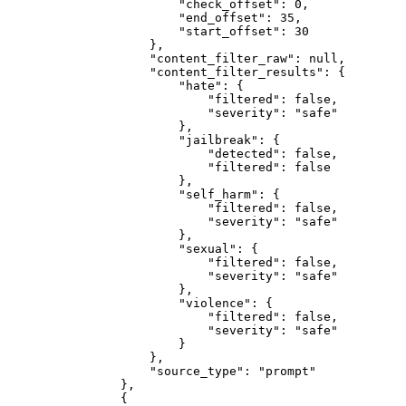
"check_offset"
:
0
,
"end_offset"
:
35
,
"start_offset"
:
30
}
,
"content_filter_raw"
:
null
,
"content_filter_results"
:
{
"hate"
:
{
"filtered"
:
false
,
"severity"
:
"safe"
}
,
"jailbreak"
:
{
"detected"
:
false
,
"filtered"
:
false
}
,
"self_harm"
:
{
"filtered"
:
false
,
"severity"
:
"safe"
}
,
"sexual"
:
{
"filtered"
:
false
,
"severity"
:
"safe"
}
,
"violence"
:
{
"filtered"
:
false
,
"severity"
:
"safe"
}
}
,
"source_type"
:
"prompt"
}
,
{