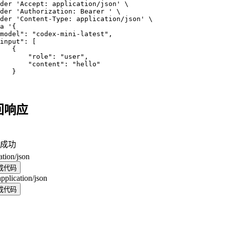
der
'Accept: application/json'
der
'Authorization: Bearer '
der
'Content-Type: application/json'
a
'{

model": "codex-mini-latest",

input": [

   {

       "role": "user",

       "content": "hello"

   }

回响应
成功
ation/json
成代码
application/json
成代码