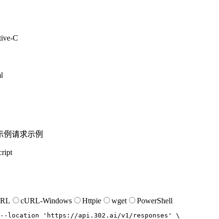
tive-C
l
示例
请求示例
ript
URL
cURL-Windows
Httpie
wget
PowerShell
--location
'https://api.302.ai/v1/responses'