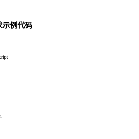
求示例代码
ript
n
P