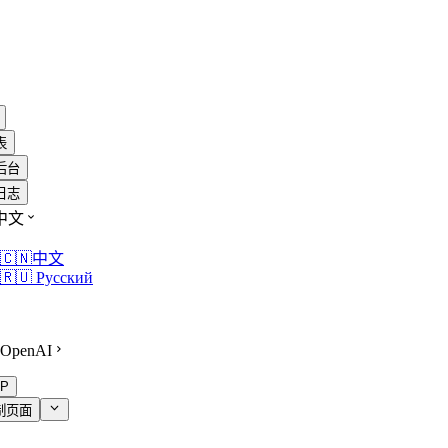
表
后台
日志
中文
🇨🇳中文
🇷🇺 Русский
OpenAI
P
制页面