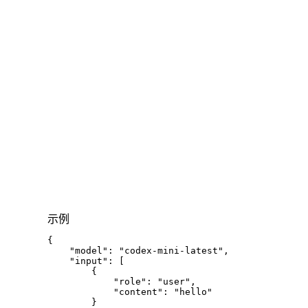
示例
{
"model"
:
"codex-mini-latest"
,
"input"
:
[
{
"role"
:
"user"
,
"content"
:
"hello"
}