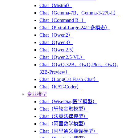
Chat（Mistral）
Chat（Gemma-7B、Gemma-3-27b-it）
Chat（Command R+）
Chat（Pixtral-Large-2411多模态）
Chat（Qwen2）
Chat（Qwen3）
Chat（Qwen2.5）
Chat（Qwen2.5-VL）
Chat（QwQ-32B、QwQ-Plus、QwQ-
32B-Preview）
Chat（LongCat-Flash-Chat）
Chat（KAT-Coder）
专业模型
Chat（WiseDiag医学模型）
Chat（轩辕金融模型）
Chat（法睿法律模型）
Chat（阿里数学模型）
Chat（阿里通义翻译模型）