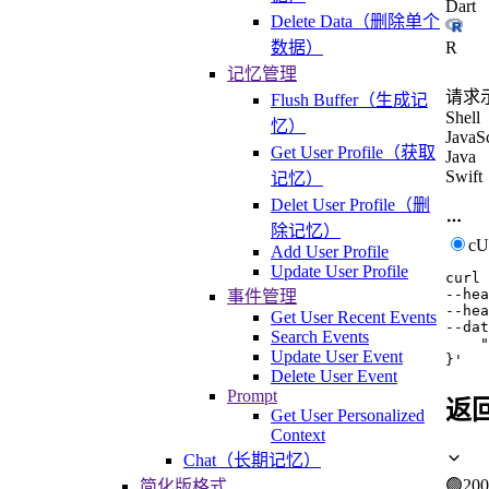
Dart
Delete Data（删除单个
数据）
R
记忆管理
请求
Flush Buffer（生成记
Shell
忆）
JavaSc
Get User Profile（获取
Java
Swift
记忆）
Delet User Profile（删
除记忆）
c
Add User Profile
Update User Profile
curl
--hea
事件管理
--hea
Get User Recent Events
--dat
Search Events
    "
Update User Event
}'
Delete User Event
Prompt
返
Get User Personalized
Context
Chat（长期记忆）
🟢
200
简化版格式