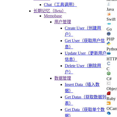
Chat（工具调用）
Java
长期记忆（Beta）
Memobase
Swift
用户管理
Create User（创建用
Go
户）
PHP
Get User（获取用户信
息）
Pytho
Update User（更新用户
HTT
信息）
Delete User（删除用
C
户）
数据管理
C#
Insert Data（插入数
Objec
据）
Get Datas（获取数据列
Ruby
表）
OCam
Get Data（获取单个数
据）