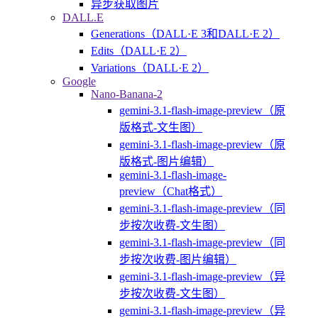
异步获取图片
DALL.E
Generations（DALL·E 3和DALL·E 2）
Edits（DALL·E 2）
Variations（DALL·E 2）
Google
Nano-Banana-2
gemini-3.1-flash-image-preview（原
版格式-文生图）
gemini-3.1-flash-image-preview（原
版格式-图片编辑）
gemini-3.1-flash-image-
preview（Chat格式）
gemini-3.1-flash-image-preview（同
步按次收费-文生图）
gemini-3.1-flash-image-preview（同
步按次收费-图片编辑）
gemini-3.1-flash-image-preview（异
步按次收费-文生图）
gemini-3.1-flash-image-preview（异