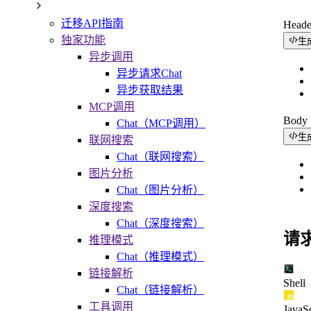
迁移API指南
Head
独家功能
生
异步调用
异步请求Chat
异步获取结果
MCP调用
Bod
Chat（MCP调用）
生
联网搜索
Chat（联网搜索）
图片分析
Chat（图片分析）
深度搜索
Chat（深度搜索）
请
推理模式
Chat（推理模式）
链接解析
Shell
Chat（链接解析）
工具调用
JavaSc