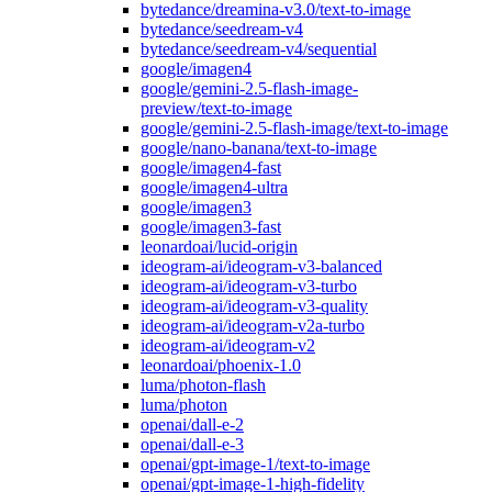
bytedance/dreamina-v3.0/text-to-image
bytedance/seedream-v4
bytedance/seedream-v4/sequential
google/imagen4
google/gemini-2.5-flash-image-
preview/text-to-image
google/gemini-2.5-flash-image/text-to-image
google/nano-banana/text-to-image
google/imagen4-fast
google/imagen4-ultra
google/imagen3
google/imagen3-fast
leonardoai/lucid-origin
ideogram-ai/ideogram-v3-balanced
ideogram-ai/ideogram-v3-turbo
ideogram-ai/ideogram-v3-quality
ideogram-ai/ideogram-v2a-turbo
ideogram-ai/ideogram-v2
leonardoai/phoenix-1.0
luma/photon-flash
luma/photon
openai/dall-e-2
openai/dall-e-3
openai/gpt-image-1/text-to-image
openai/gpt-image-1-high-fidelity