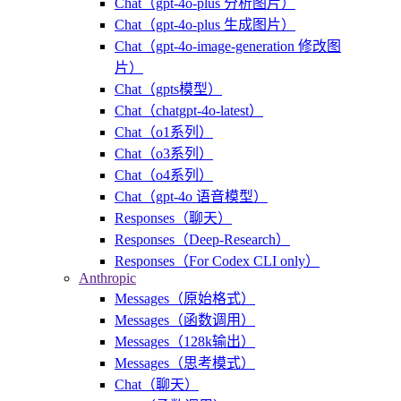
Chat（gpt-4o-plus 分析图片）
Chat（gpt-4o-plus 生成图片）
Chat（gpt-4o-image-generation 修改图
片）
Chat（gpts模型）
Chat（chatgpt-4o-latest）
Chat（o1系列）
Chat（o3系列）
Chat（o4系列）
Chat（gpt-4o 语音模型）
Responses（聊天）
Responses（Deep-Research）
Responses（For Codex CLI only）
Anthropic
Messages（原始格式）
Messages（函数调用）
Messages（128k输出）
Messages（思考模式）
Chat（聊天）