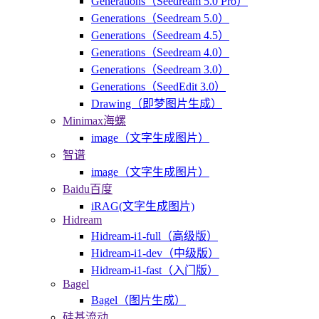
Generations（Seedream 5.0 Pro）
Generations（Seedream 5.0）
Generations（Seedream 4.5）
Generations（Seedream 4.0）
Generations（Seedream 3.0）
Generations（SeedEdit 3.0）
Drawing（即梦图片生成）
Minimax海螺
image（文字生成图片）
智谱
image（文字生成图片）
Baidu百度
iRAG(文字生成图片)
Hidream
Hidream-i1-full（高级版）
Hidream-i1-dev（中级版）
Hidream-i1-fast（入门版）
Bagel
Bagel（图片生成）
硅基流动