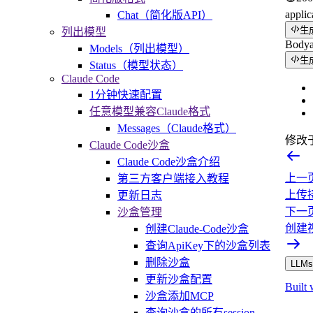
applic
Chat（简化版API）
生
列出模型
Body
Models（列出模型）
生
Status（模型状态）
Claude Code
1分钟快速配置
任意模型兼容Claude格式
Messages（Claude格式）
修改
Claude Code沙盒
Claude Code沙盒介绍
上一
第三方客户端接入教程
上传
更新日志
下一
沙盒管理
创建
创建Claude-Code沙盒
查询ApiKey下的沙盒列表
删除沙盒
LLMs.
更新沙盒配置
Built 
沙盒添加MCP
查询沙盒的所有session