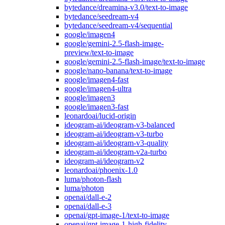
bytedance/dreamina-v3.0/text-to-image
bytedance/seedream-v4
bytedance/seedream-v4/sequential
google/imagen4
google/gemini-2.5-flash-image-
preview/text-to-image
google/gemini-2.5-flash-image/text-to-image
google/nano-banana/text-to-image
google/imagen4-fast
google/imagen4-ultra
google/imagen3
google/imagen3-fast
leonardoai/lucid-origin
ideogram-ai/ideogram-v3-balanced
ideogram-ai/ideogram-v3-turbo
ideogram-ai/ideogram-v3-quality
ideogram-ai/ideogram-v2a-turbo
ideogram-ai/ideogram-v2
leonardoai/phoenix-1.0
luma/photon-flash
luma/photon
openai/dall-e-2
openai/dall-e-3
openai/gpt-image-1/text-to-image
openai/gpt-image-1-high-fidelity