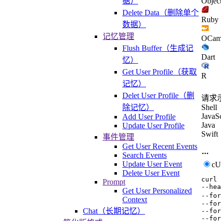
Objec
据）
Delete Data（删除单个
Ruby
数据）
记忆管理
OCam
Flush Buffer（生成记
Dart
忆）
Get User Profile（获取
R
记忆）
Delet User Profile（删
请求
除记忆）
Shell
JavaSc
Add User Profile
Java
Update User Profile
Swift
事件管理
Get User Recent Events
Search Events
Update User Event
c
Delete User Event
curl
Prompt
--hea
Get User Personalized
--for
Context
--for
Chat（长期记忆）
--for
--for