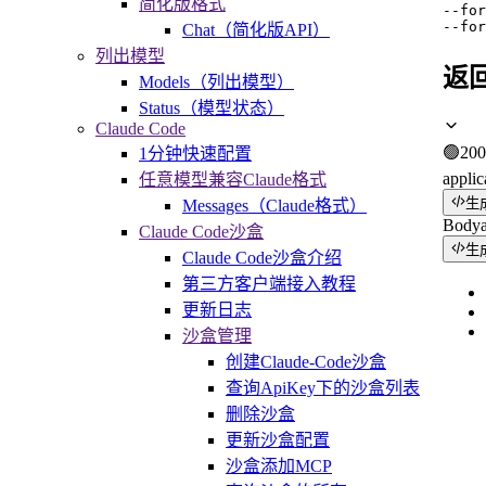
简化版格式
--for
--for
Chat（简化版API）
列出模型
返
Models（列出模型）
Status（模型状态）
Claude Code
🟢
200
1分钟快速配置
applic
任意模型兼容Claude格式
生
Messages（Claude格式）
Body
Claude Code沙盒
生
Claude Code沙盒介绍
第三方客户端接入教程
更新日志
沙盒管理
创建Claude-Code沙盒
查询ApiKey下的沙盒列表
删除沙盒
更新沙盒配置
沙盒添加MCP