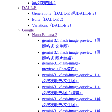
异步获取图片
DALL.E
Generations（DALL·E 3和DALL·E 2）
Edits（DALL·E 2）
Variations（DALL·E 2）
Google
Nano-Banana-2
gemini-3.1-flash-image-preview（原
版格式-文生图）
gemini-3.1-flash-image-preview（原
版格式-图片编辑）
gemini-3.1-flash-image-
preview（Chat格式）
gemini-3.1-flash-image-preview（同
步按次收费-文生图）
gemini-3.1-flash-image-preview（同
步按次收费-图片编辑）
gemini-3.1-flash-image-preview（异
步按次收费-文生图）
gemini-3.1-flash-image-preview（异