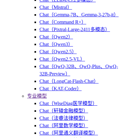
Chat（Mistral）
Chat（Gemma-7B、Gemma-3-27b-it）
Chat（Command R+）
Chat（Pixtral-Large-2411多模态）
Chat（Qwen2）
Chat（Qwen3）
Chat（Qwen2.5）
Chat（Qwen2.5-VL）
Chat（QwQ-32B、QwQ-Plus、QwQ-
32B-Preview）
Chat（LongCat-Flash-Chat）
Chat（KAT-Coder）
专业模型
Chat（WiseDiag医学模型）
Chat（轩辕金融模型）
Chat（法睿法律模型）
Chat（阿里数学模型）
Chat（阿里通义翻译模型）