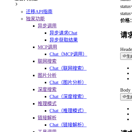
sta
迁移API指南
stat
独家功能
价格：
异步调用
异步请求Chat
请
异步获取结果
MCP调用
Head
Chat（MCP调用）
生
联网搜索
Chat（联网搜索）
图片分析
Chat（图片分析）
深度搜索
Bod
Chat（深度搜索）
生
推理模式
Chat（推理模式）
链接解析
Chat（链接解析）
工具调用