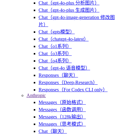
Chat（gpt-4o-plus 分析图片）
Chat（gpt-4o-plus 生成图片）
Chat（gpt-4o-image-generation 修改图
片）
Chat（gpts模型）
Chat（chatgpt-4o-latest）
Chat（o1系列）
Chat（o3系列）
Chat（o4系列）
Chat（gpt-4o 语音模型）
Responses（聊天）
Responses（Deep-Research）
Responses（For Codex CLI only）
Anthropic
Messages（原始格式）
Messages（函数调用）
Messages（128k输出）
Messages（思考模式）
Chat（聊天）