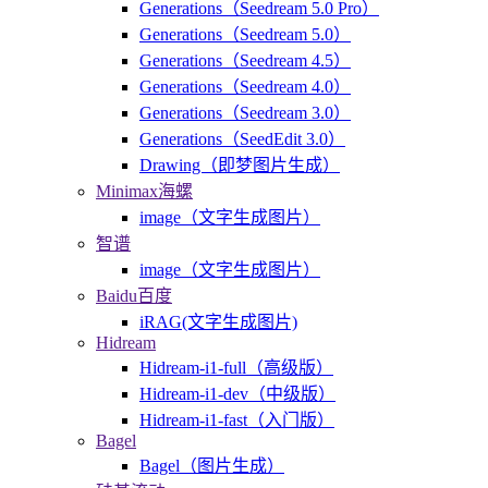
Generations（Seedream 5.0 Pro）
Generations（Seedream 5.0）
Generations（Seedream 4.5）
Generations（Seedream 4.0）
Generations（Seedream 3.0）
Generations（SeedEdit 3.0）
Drawing（即梦图片生成）
Minimax海螺
image（文字生成图片）
智谱
image（文字生成图片）
Baidu百度
iRAG(文字生成图片)
Hidream
Hidream-i1-full（高级版）
Hidream-i1-dev（中级版）
Hidream-i1-fast（入门版）
Bagel
Bagel（图片生成）