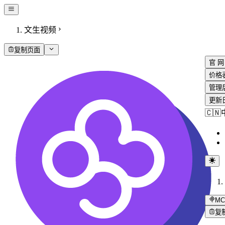
文生视频
复制页面
官 网
价格
管理
更新
🇨
MC
复