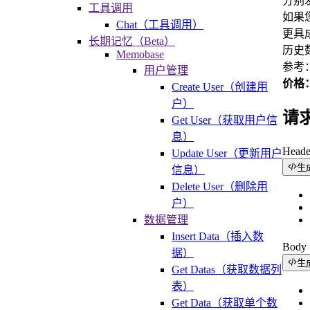
分别发
工具调用
如果
Chat（工具调用）
更具
长期记忆（Beta）
历史数
Memobase
参考
用户管理
价格：c
Create User（创建用
户）
请
Get User（获取用户信
息）
Head
Update User（更新用户
生
信息）
Delete User（删除用
户）
数据管理
Insert Data（插入数
Bod
据）
生
Get Datas（获取数据列
表）
Get Data（获取单个数