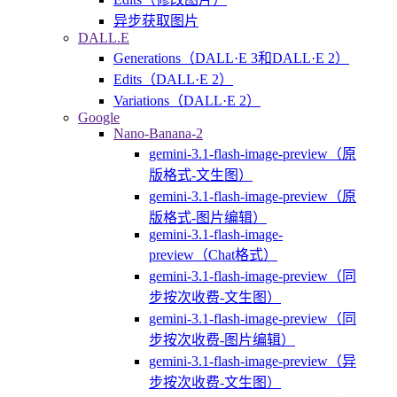
异步获取图片
DALL.E
Generations（DALL·E 3和DALL·E 2）
Edits（DALL·E 2）
Variations（DALL·E 2）
Google
Nano-Banana-2
gemini-3.1-flash-image-preview（原
版格式-文生图）
gemini-3.1-flash-image-preview（原
版格式-图片编辑）
gemini-3.1-flash-image-
preview（Chat格式）
gemini-3.1-flash-image-preview（同
步按次收费-文生图）
gemini-3.1-flash-image-preview（同
步按次收费-图片编辑）
gemini-3.1-flash-image-preview（异
步按次收费-文生图）