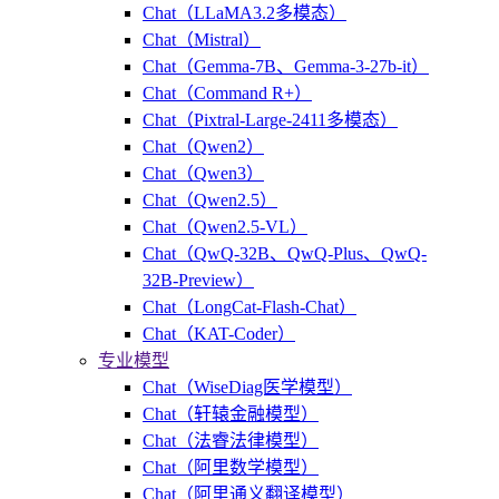
Chat（LLaMA3.2多模态）
Chat（Mistral）
Chat（Gemma-7B、Gemma-3-27b-it）
Chat（Command R+）
Chat（Pixtral-Large-2411多模态）
Chat（Qwen2）
Chat（Qwen3）
Chat（Qwen2.5）
Chat（Qwen2.5-VL）
Chat（QwQ-32B、QwQ-Plus、QwQ-
32B-Preview）
Chat（LongCat-Flash-Chat）
Chat（KAT-Coder）
专业模型
Chat（WiseDiag医学模型）
Chat（轩辕金融模型）
Chat（法睿法律模型）
Chat（阿里数学模型）
Chat（阿里通义翻译模型）