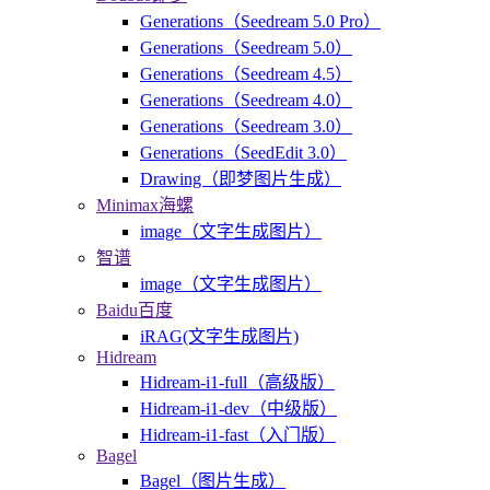
Generations（Seedream 5.0 Pro）
Generations（Seedream 5.0）
Generations（Seedream 4.5）
Generations（Seedream 4.0）
Generations（Seedream 3.0）
Generations（SeedEdit 3.0）
Drawing（即梦图片生成）
Minimax海螺
image（文字生成图片）
智谱
image（文字生成图片）
Baidu百度
iRAG(文字生成图片)
Hidream
Hidream-i1-full（高级版）
Hidream-i1-dev（中级版）
Hidream-i1-fast（入门版）
Bagel
Bagel（图片生成）