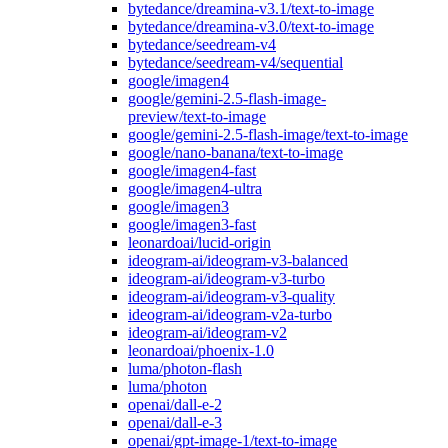
bytedance/dreamina-v3.1/text-to-image
bytedance/dreamina-v3.0/text-to-image
bytedance/seedream-v4
bytedance/seedream-v4/sequential
google/imagen4
google/gemini-2.5-flash-image-
preview/text-to-image
google/gemini-2.5-flash-image/text-to-image
google/nano-banana/text-to-image
google/imagen4-fast
google/imagen4-ultra
google/imagen3
google/imagen3-fast
leonardoai/lucid-origin
ideogram-ai/ideogram-v3-balanced
ideogram-ai/ideogram-v3-turbo
ideogram-ai/ideogram-v3-quality
ideogram-ai/ideogram-v2a-turbo
ideogram-ai/ideogram-v2
leonardoai/phoenix-1.0
luma/photon-flash
luma/photon
openai/dall-e-2
openai/dall-e-3
openai/gpt-image-1/text-to-image