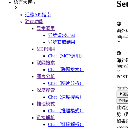
Se
语言大模型
迁移API指南
独家功能
异步调用
海外
异步请求Chat
https:
异步获取结果
MCP调用
Chat（MCP调用）
海外
联网搜索
https:
Chat（联网搜索）
图片分析
POST
Chat（图片分析）
/dataf
深度搜索
调
Chat（深度搜索）
Run
推理模式
此端
Chat（推理模式）
势（
链接解析
如果
Chat（链接解析）