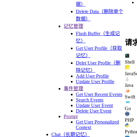
据）
Delete Data（删除单个
数据）
记忆管理
Flush Buffer（生成记
忆）
请
Get User Profile（获取
记忆）
Shell
Delet User Profile（删
除记忆）
JavaSc
Add User Profile
Update User Profile
Java
事件管理
Get User Recent Events
Swift
Search Events
Update User Event
Go
Delete User Event
Prompt
PHP
Get User Personalized
Context
Pytho
Chat（长期记忆）