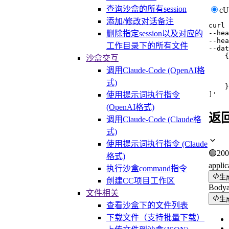
查询沙盒的所有session
c
添加/修改对话备注
curl
--hea
删除指定session以及对应的
--hea
工作目录下的所有文件
--dat
    {

沙盒交互
     
调用Claude-Code (OpenAI格
     
     
式)
    }

]'
使用提示词执行指令
(OpenAI格式)
返
调用Claude-Code (Claude格
式)
使用提示词执行指令 (Claude
🟢
200
格式)
applic
执行沙盒command指令
生
创建CC项目工作区
Body
文件相关
生
查看沙盒下的文件列表
下载文件（支持批量下载）