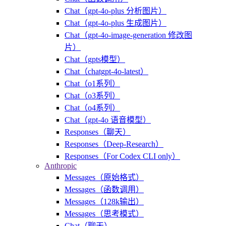
Chat（gpt-4o-plus 分析图片）
Chat（gpt-4o-plus 生成图片）
Chat（gpt-4o-image-generation 修改图
片）
Chat（gpts模型）
Chat（chatgpt-4o-latest）
Chat（o1系列）
Chat（o3系列）
Chat（o4系列）
Chat（gpt-4o 语音模型）
Responses（聊天）
Responses（Deep-Research）
Responses（For Codex CLI only）
Anthropic
Messages（原始格式）
Messages（函数调用）
Messages（128k输出）
Messages（思考模式）
Chat（聊天）