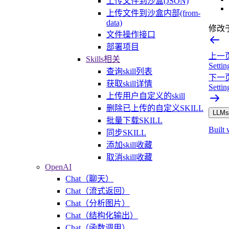
上传文件到沙盒(JSON)
上传文件到沙盒内部(from-
data)
修改
文件操作接口
部署项目
上一
Skills相关
Settin
查询skill列表
下一
获取skill详情
Settin
上传用户自定义的skill
删除已上传的自定义SKILL
LLMs.
批量下载SKILL
Built 
同步SKILL
添加skill收藏
取消skill收藏
OpenAI
Chat（聊天）
Chat（流式返回）
Chat（分析图片）
Chat（结构化输出）
Chat（函数调用）