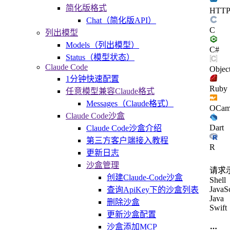
简化版格式
HTT
Chat（简化版API）
C
列出模型
Models（列出模型）
C#
Status（模型状态）
Claude Code
Objec
1分钟快速配置
Ruby
任意模型兼容Claude格式
Messages（Claude格式）
OCam
Claude Code沙盒
Dart
Claude Code沙盒介绍
第三方客户端接入教程
R
更新日志
沙盒管理
请求
创建Claude-Code沙盒
Shell
JavaSc
查询ApiKey下的沙盒列表
Java
删除沙盒
Swift
更新沙盒配置
沙盒添加MCP