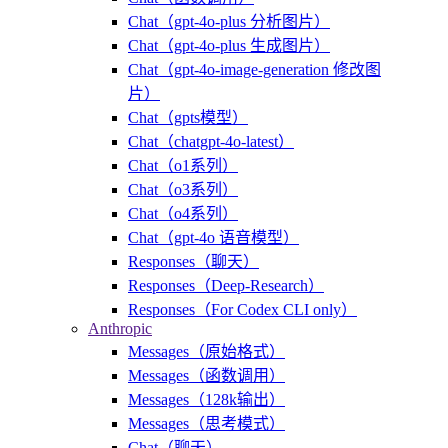
Chat（gpt-4o-plus 分析图片）
Chat（gpt-4o-plus 生成图片）
Chat（gpt-4o-image-generation 修改图
片）
Chat（gpts模型）
Chat（chatgpt-4o-latest）
Chat（o1系列）
Chat（o3系列）
Chat（o4系列）
Chat（gpt-4o 语音模型）
Responses（聊天）
Responses（Deep-Research）
Responses（For Codex CLI only）
Anthropic
Messages（原始格式）
Messages（函数调用）
Messages（128k输出）
Messages（思考模式）
Chat（聊天）