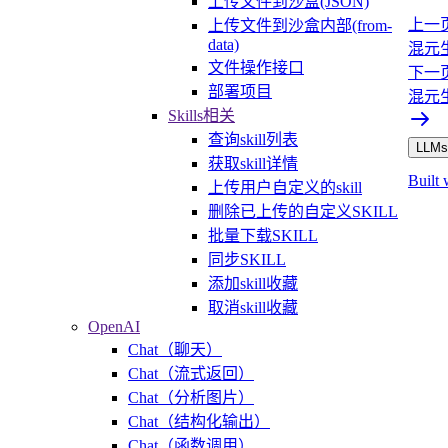
上传文件到沙盒(JSON)
上一
上传文件到沙盒内部(from-
data)
混元
文件操作接口
下一
部署项目
混元
Skills相关
查询skill列表
LLMs.
获取skill详情
Built 
上传用户自定义的skill
删除已上传的自定义SKILL
批量下载SKILL
同步SKILL
添加skill收藏
取消skill收藏
OpenAI
Chat（聊天）
Chat（流式返回）
Chat（分析图片）
Chat（结构化输出）
Chat（函数调用）