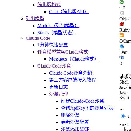
简化版格式
C#
Chat（简化版API）
列出模型
Objec
Models（列出模型）
Ruby
Status（模型状态）
Claude Code
OCam
1分钟快速配置
任意模型兼容Claude格式
Dart
Messages（Claude格式）
R
Claude Code沙盒
Claude Code沙盒介绍
请求
第三方客户端接入教程
Shell
更新日志
JavaSc
Java
沙盒管理
Swift
创建Claude-Code沙盒
查询ApiKey下的沙盒列表
删除沙盒
c
更新沙盒配置
curl
沙盒添加MCP
--hea