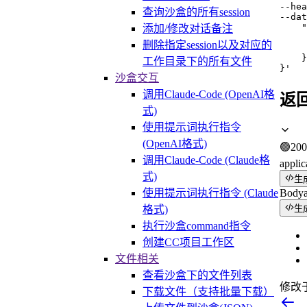
--hea
查询沙盒的所有session
--dat
    "
添加/修改对话备注
     
删除指定session以及对应的
     
    }

工作目录下的所有文件
}'
沙盒交互
调用Claude-Code (OpenAI格
返
式)
使用提示词执行指令
(OpenAI格式)
🟢
200
调用Claude-Code (Claude格
applic
式)
生
使用提示词执行指令 (Claude
Body
格式)
生
执行沙盒command指令
创建CC项目工作区
文件相关
查看沙盒下的文件列表
修改
下载文件（支持批量下载）