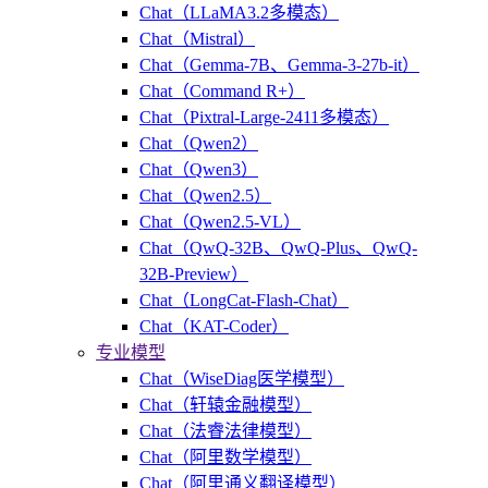
Chat（LLaMA3.2多模态）
Chat（Mistral）
Chat（Gemma-7B、Gemma-3-27b-it）
Chat（Command R+）
Chat（Pixtral-Large-2411多模态）
Chat（Qwen2）
Chat（Qwen3）
Chat（Qwen2.5）
Chat（Qwen2.5-VL）
Chat（QwQ-32B、QwQ-Plus、QwQ-
32B-Preview）
Chat（LongCat-Flash-Chat）
Chat（KAT-Coder）
专业模型
Chat（WiseDiag医学模型）
Chat（轩辕金融模型）
Chat（法睿法律模型）
Chat（阿里数学模型）
Chat（阿里通义翻译模型）