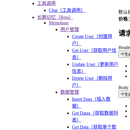
工具调用
Chat（工具调用）
默认
长期记忆（Beta）
价格：
Memobase
用户管理
请
Create User（创建用
户）
Head
Get User（获取用户信
生
息）
Update User（更新用户
信息）
Delete User（删除用
户）
Bod
数据管理
生
Insert Data（插入数
据）
Get Datas（获取数据列
表）
Get Data（获取单个数