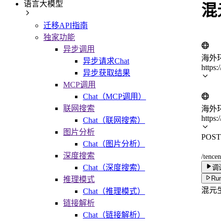
语言大模型
混
迁移API指南
独家功能
异步调用
海外
异步请求Chat
https:
异步获取结果
MCP调用
Chat（MCP调用）
联网搜索
海外
https:
Chat（联网搜索）
图片分析
POST
Chat（图片分析）
深度搜索
/tence
Chat（深度搜索）
调
Run
推理模式
混元生
Chat（推理模式）
链接解析
Chat（链接解析）