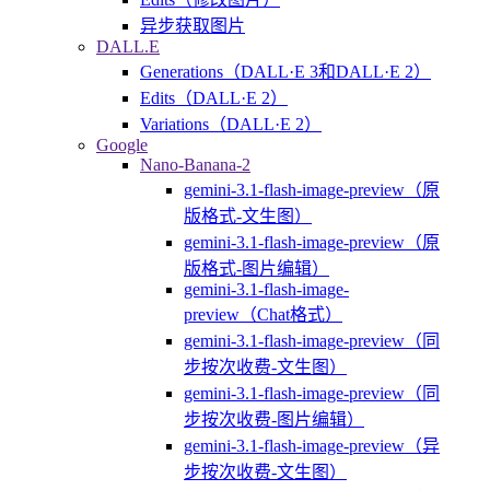
异步获取图片
DALL.E
Generations（DALL·E 3和DALL·E 2）
Edits（DALL·E 2）
Variations（DALL·E 2）
Google
Nano-Banana-2
gemini-3.1-flash-image-preview（原
版格式-文生图）
gemini-3.1-flash-image-preview（原
版格式-图片编辑）
gemini-3.1-flash-image-
preview（Chat格式）
gemini-3.1-flash-image-preview（同
步按次收费-文生图）
gemini-3.1-flash-image-preview（同
步按次收费-图片编辑）
gemini-3.1-flash-image-preview（异
步按次收费-文生图）