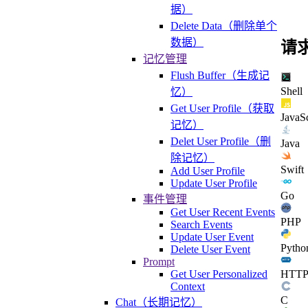
据）
Delete Data（删除单个
数据）
请
记忆管理
Flush Buffer（生成记
Shell
忆）
Get User Profile（获取
JavaSc
记忆）
Delet User Profile（删
Java
除记忆）
Swift
Add User Profile
Update User Profile
Go
事件管理
Get User Recent Events
PHP
Search Events
Update User Event
Pytho
Delete User Event
Prompt
Get User Personalized
HTT
Context
C
Chat（长期记忆）