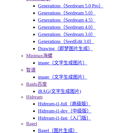
Generations（Seedream 5.0 Pro）
Generations（Seedream 5.0）
Generations（Seedream 4.5）
Generations（Seedream 4.0）
Generations（Seedream 3.0）
Generations（SeedEdit 3.0）
Drawing（即梦图片生成）
Minimax海螺
image（文字生成图片）
智谱
image（文字生成图片）
Baidu百度
iRAG(文字生成图片)
Hidream
Hidream-i1-full（高级版）
Hidream-i1-dev（中级版）
Hidream-i1-fast（入门版）
Bagel
Bagel（图片生成）