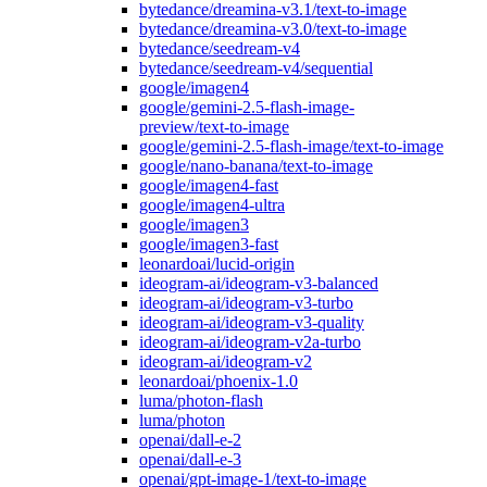
bytedance/dreamina-v3.1/text-to-image
bytedance/dreamina-v3.0/text-to-image
bytedance/seedream-v4
bytedance/seedream-v4/sequential
google/imagen4
google/gemini-2.5-flash-image-
preview/text-to-image
google/gemini-2.5-flash-image/text-to-image
google/nano-banana/text-to-image
google/imagen4-fast
google/imagen4-ultra
google/imagen3
google/imagen3-fast
leonardoai/lucid-origin
ideogram-ai/ideogram-v3-balanced
ideogram-ai/ideogram-v3-turbo
ideogram-ai/ideogram-v3-quality
ideogram-ai/ideogram-v2a-turbo
ideogram-ai/ideogram-v2
leonardoai/phoenix-1.0
luma/photon-flash
luma/photon
openai/dall-e-2
openai/dall-e-3
openai/gpt-image-1/text-to-image